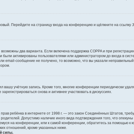
 новый. Перейдите на страницу входа на конференцию и щёлкните на ссылку
З
о возможны два варианта. Если включена поддержка COPPA и при регистрации 
и были активированы пользователями или администратором до входа в систе
и email-сообщение не получено, то возможно, что вы указали неправильный 
тором.
ил вашу учётную запись. Кроме того, многие конференции периодически уда
зарегистрироваться снова и активнее участвовать в дискуссиях.
тных прав ребёнка в интернете от 1998 г. — это закон Соединённых Штатов, т
е родителей. Допустимо наличие иного вида подтверждения того, что опек
ющемуся на конференции, или к самой конференции, обратитесь за помощью к 
ких отношений, кроме указанных ниже.
й силы.