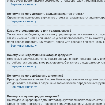
опрос будет постоянным) и возможность пользователей изменять вариан
Вернуться к началу
Почему я не могу добавить больше вариантов ответа?
Ограничение количества вариантов ответа устанавливается администр
Вернуться к началу
Как мне отредактировать или удалить опрос?
Так же, как и сообщения, опросы могут редактироваться только их соз
связан именно с ним. Если никто не успел проголосовать, то вы можете
могут отредактировать или удалить опрос. Это сделано для того, чтобы
Вернуться к началу
Почему мне недоступны некоторые форумы?
Некоторые форумы доступны только определённым пользователям или г
потребоваться специальное разрешение. Свяжитесь с модератором ил
Вернуться к началу
Почему я не могу добавлять вложения?
Право добавления вложений может быть предоставлено на уровне фору
что добавлять вложения разрешено только членам определённых групп.
Вернуться к началу
Почему я получил предупреждение?
На каждой конференции администраторы устанавливают свой собственн
Group не имеет никакого отношения к предупреждениям, вынесенным на