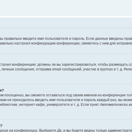
вы правильно вводите имя пользователя и пароль. Если данные введены прав
равильно настроил конфигурацию конференции, свяжитесь с ним для исправле
 настроил конференцию: должны ли вы зарегистрироваться, чтобы размещать 
чные сообщения, отправка email-сообщений, участие в группах и т. д. Регис
я?
ом посещении
, вы сможете оставаться под своим именем на конференции тол
ы вам не приходилось вводить имя пользователя и пароль каждый раз, вы мож
блиотеке, интернет-кафе, университете и т. д. Если пункт
Автоматически вх
й?
ание на конференции
. Выберите
Да
, и вы будете видны только администрат