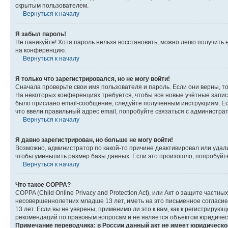
скрытым пользователем.
Вернуться к началу
Я забыл пароль!
Не паникуйте! Хотя пароль нельзя восстановить, можно легко получить
на конференцию.
Вернуться к началу
Я только что зарегистрировался, но не могу войти!
Сначала проверьте свои имя пользователя и пароль. Если они верны, т
На некоторых конференциях требуется, чтобы все новые учётные запис
было прислано email-сообщение, следуйте полученным инструкциям. Есл
что ввели правильный адрес email, попробуйте связаться с администра
Вернуться к началу
Я давно зарегистрирован, но больше не могу войти!
Возможно, администратор по какой-то причине деактивировал или удал
чтобы уменьшить размер базы данных. Если это произошло, попробуйте 
Вернуться к началу
Что такое COPPA?
COPPA (Child Online Privacy and Protection Act), или Акт о защите час
несовершеннолетних младше 13 лет, иметь на это письменное согласи
13 лет. Если вы не уверены, применимо ли это к вам, как к регистриру
рекомендаций по правовым вопросам и не является объектом юридичес
Примечание переводчика: в России данный акт не имеет юридическо