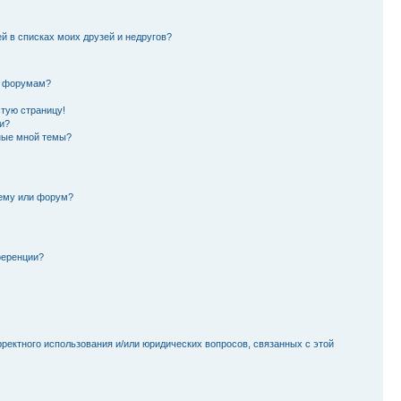
й в списках моих друзей и недругов?
и форумам?
стую страницу!
и?
ные мной темы?
тему или форум?
ференции?
рректного использования и/или юридических вопросов, связанных с этой