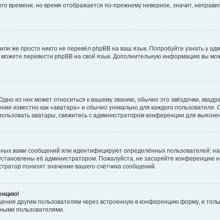
него времени, но время отображается по-прежнему неверное, значит, неправ
или же просто никто не перевёл phpBB на ваш язык. Попробуйте узнать у ад
ами можете перевести phpBB на свой язык. Дополнительную информацию вы мо
дно из них может относиться к вашему званию, обычно это звёздочки, квадр
ние известно как «аватара» и обычно уникально для каждого пользователя. О
использовать аватары, свяжитесь с администратором конференции для выясне
нных вами сообщений или идентифицируют определённых пользователей: на
установлены её администратором. Пожалуйста, не засоряйте конференцию н
тратор понизят значение вашего счётчика сообщений.
ренцию!
щения другим пользователям через встроенную в конференцию форму, и толь
мными пользователями.