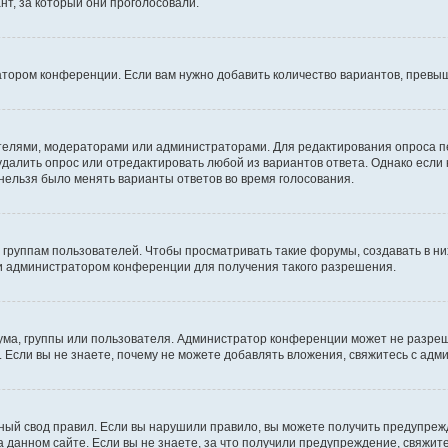
т, за который они проголосовали.
атором конференции. Если вам нужно добавить количество вариантов, превы
дателями, модераторами или администраторами. Для редактирования опроса п
 удалить опрос или отредактировать любой из вариантов ответа. Однако если
 нельзя было менять варианты ответов во время голосования.
руппам пользователей. Чтобы просматривать такие форумы, создавать в них
и администратором конференции для получения такого разрешения.
ма, группы или пользователя. Администратор конференции может не разре
 Если вы не знаете, почему не можете добавлять вложения, свяжитесь с ад
ый свод правил. Если вы нарушили правило, вы можете получить предупреж
 данном сайте. Если вы не знаете, за что получили предупреждение, свяжи