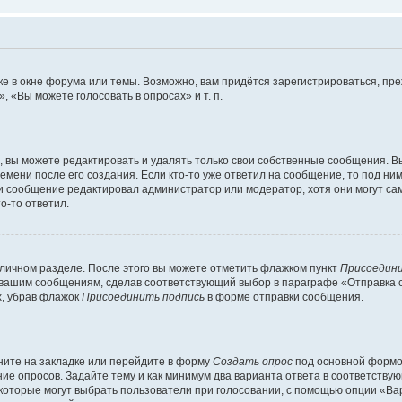
е в окне форума или темы. Возможно, вам придётся зарегистрироваться, пр
 «Вы можете голосовать в опросах» и т. п.
вы можете редактировать и удалять только свои собственные сообщения. В
емени после его создания. Если кто-то уже ответил на сообщение, то под ни
сли сообщение редактировал администратор или модератор, хотя они могут са
о-то ответил.
 личном разделе. После этого вы можете отметить флажком пункт
Присоедини
 вашим сообщениям, сделав соответствующий выбор в параграфе «Отправка 
х, убрав флажок
Присоединить подпись
в форме отправки сообщения.
ите на закладке или перейдите в форму
Создать опрос
под основной формой
ние опросов. Задайте тему и как минимум два варианта ответа в соответству
 которые могут выбрать пользователи при голосовании, с помощью опции «Вар