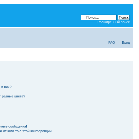
Расширенный поиск
FAQ
Вход
 в них?
т разные цвета?
чные сообщения!
l от кого-то с этой конференции!