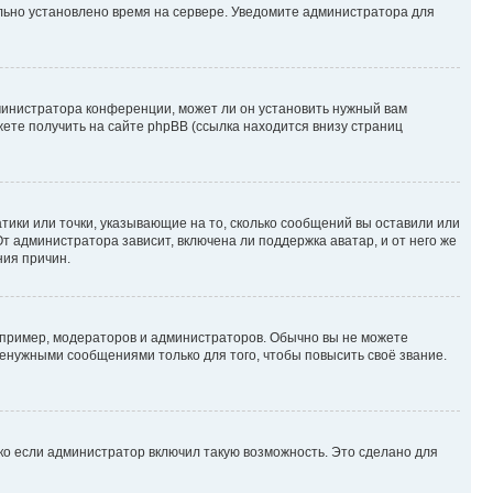
ильно установлено время на сервере. Уведомите администратора для
министратора конференции, может ли он установить нужный вам
жете получить на сайте phpBB (ссылка находится внизу страниц
атики или точки, указывающие на то, сколько сообщений вы оставили или
т администратора зависит, включена ли поддержка аватар, и от него же
ния причин.
пример, модераторов и администраторов. Обычно вы не можете
енужными сообщениями только для того, чтобы повысить своё звание.
ко если администратор включил такую возможность. Это сделано для