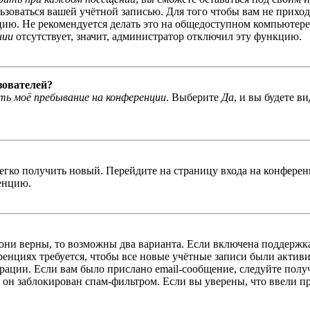
льзоваться вашей учётной записью. Для того чтобы вам не прихо
ю. Не рекомендуется делать это на общедоступном компьютере, 
нии
отсутствует, значит, администратор отключил эту функцию.
зователей?
ь моё пребывание на конференции
. Выберите
Да
, и вы будете в
легко получить новый. Перейдите на страницу входа на конфер
енцию.
 они верны, то возможны два варианта. Если включена поддержка
енциях требуется, чтобы все новые учётные записи были актив
трации. Если вам было прислано email-сообщение, следуйте пол
 он заблокирован спам-фильтром. Если вы уверены, что ввели пр