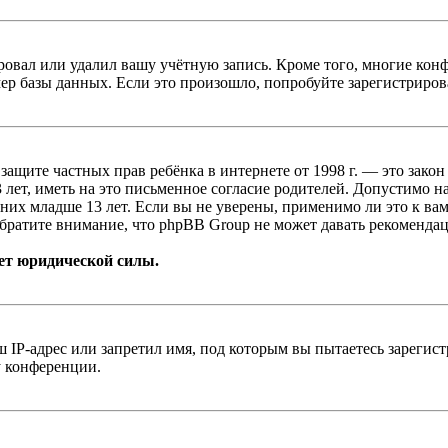
овал или удалил вашу учётную запись. Кроме того, многие кон
р базы данных. Если это произошло, попробуйте зарегистрироват
т о защите частных прав ребёнка в интернете от 1998 г. — это з
ет, иметь на это письменное согласие родителей. Допустимо н
х младше 13 лет. Если вы не уверены, применимо ли это к вам
братите внимание, что phpBB Group не может давать рекомендац
ет юридической силы.
IP-адрес или запретил имя, под которым вы пытаетесь зарегис
у конференции.