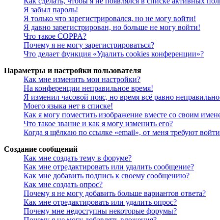
Как сделать, чтобы я не появлялся в списке активных пол
Я забыл пароль!
Я только что зарегистрировался, но не могу войти!
Я давно зарегистрирован, но больше не могу войти!
Что такое COPPA?
Почему я не могу зарегистрироваться?
Что делает функция «Удалить cookies конференции»?
Параметры и настройки пользователя
Как мне изменить мои настройки?
На конференции неправильное время!
Я изменил часовой пояс, но время всё равно неправильно
Моего языка нет в списке!
Как я могу поместить изображение вместе со своим имен
Что такое звание и как я могу изменить его?
Когда я щёлкаю по ссылке «email», от меня требуют войт
Создание сообщений
Как мне создать тему в форуме?
Как мне отредактировать или удалить сообщение?
Как мне добавить подпись к своему сообщению?
Как мне создать опрос?
Почему я не могу добавить больше вариантов ответа?
Как мне отредактировать или удалить опрос?
Почему мне недоступны некоторые форумы?
Почему я не могу добавлять вложения?