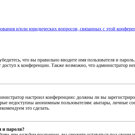
зования и/или юридических вопросов, связанных с этой конфере
бедитесь, что вы правильно вводите имя пользователя и пароль
ыт доступ к конференции. Также возможно, что администратор н
администратор настроил конференцию: должны ли вы зарегистриро
рые недоступны анонимным пользователям: аватары, личные сообщ
екомендуем это сделать.
и и пароля?
дить при каждом посещении
, вы сможете оставаться под своим 