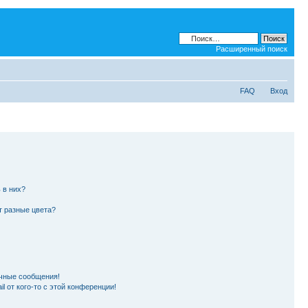
Расширенный поиск
FAQ
Вход
 в них?
т разные цвета?
чные сообщения!
l от кого-то с этой конференции!