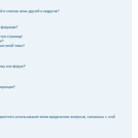
й в списках моих друзей и недругов?
и форумам?
стую страницу!
и?
ные мной темы?
тему или форум?
ференции?
рректного использования и/или юридических вопросов, связанных с этой