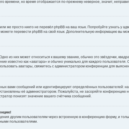
него времени, но время отображается по-прежнему неверное, значит, неправ
или же просто никто не перевёл phpBB на ваш язык. Попробуйте узнать у ад
ами можете перевести phpBB на свой язык. Дополнительную информацию вы мо
дно из них может относиться к вашему званию, обычно это звёздочки, квадр
ние известно как «аватара» и обычно уникально для каждого пользователя. О
использовать аватары, свяжитесь с администратором конференции для выясне
нных вами сообщений или идентифицируют определённых пользователей: на
установлены её администратором. Пожалуйста, не засоряйте конференцию н
тратор понизят значение вашего счётчика сообщений.
ренцию!
щения другим пользователям через встроенную в конференцию форму, и толь
мными пользователями.