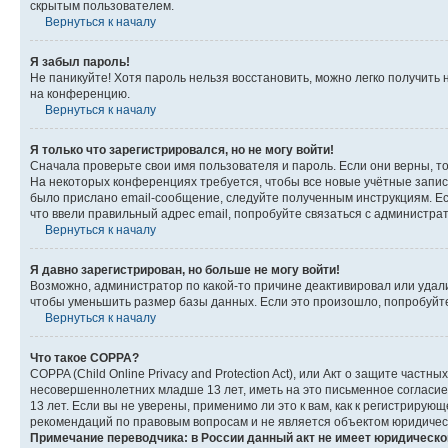
скрытым пользователем.
Вернуться к началу
Я забыл пароль!
Не паникуйте! Хотя пароль нельзя восстановить, можно легко получить
на конференцию.
Вернуться к началу
Я только что зарегистрировался, но не могу войти!
Сначала проверьте свои имя пользователя и пароль. Если они верны, т
На некоторых конференциях требуется, чтобы все новые учётные запис
было прислано email-сообщение, следуйте полученным инструкциям. Есл
что ввели правильный адрес email, попробуйте связаться с администра
Вернуться к началу
Я давно зарегистрирован, но больше не могу войти!
Возможно, администратор по какой-то причине деактивировал или удал
чтобы уменьшить размер базы данных. Если это произошло, попробуйте 
Вернуться к началу
Что такое COPPA?
COPPA (Child Online Privacy and Protection Act), или Акт о защите час
несовершеннолетних младше 13 лет, иметь на это письменное согласи
13 лет. Если вы не уверены, применимо ли это к вам, как к регистриру
рекомендаций по правовым вопросам и не является объектом юридичес
Примечание переводчика: в России данный акт не имеет юридическо