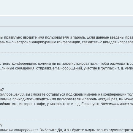
вы правильно вводите имя пользователя и пароль. Если данные введены прав
равильно настроил конфигурацию конференции, свяжитесь с ним для исправле
 настроил конференцию: должны ли вы зарегистрироваться, чтобы размещать 
чные сообщения, отправка email-сообщений, участие в группах и т. д. Регис
я?
ом посещении
, вы сможете оставаться под своим именем на конференции тол
ы вам не приходилось вводить имя пользователя и пароль каждый раз, вы мож
блиотеке, интернет-кафе, университете и т. д. Если пункт
Автоматически вх
й?
ание на конференции
. Выберите
Да
, и вы будете видны только администрат