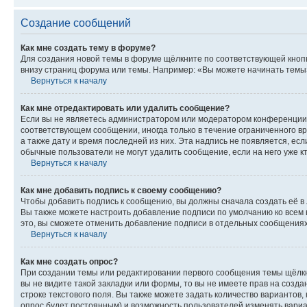
Создание сообщений
Как мне создать тему в форуме?
Для создания новой темы в форуме щёлкните по соответствующей кнопк
внизу страниц форума или темы. Например: «Вы можете начинать темы»,
Вернуться к началу
Как мне отредактировать или удалить сообщение?
Если вы не являетесь администратором или модератором конференции, 
соответствующем сообщении, иногда только в течение ограниченного вр
а также дату и время последней из них. Эта надпись не появляется, е
обычные пользователи не могут удалить сообщение, если на него уже кт
Вернуться к началу
Как мне добавить подпись к своему сообщению?
Чтобы добавить подпись к сообщению, вы должны сначала создать её в
Вы также можете настроить добавление подписи по умолчанию ко всем
это, вы сможете отменить добавление подписи в отдельных сообщения
Вернуться к началу
Как мне создать опрос?
При создании темы или редактировании первого сообщения темы щёлкн
вы не видите такой закладки или формы, то вы не имеете прав на созда
строке текстового поля. Вы также можете задать количество вариантов,
опрос будет постоянным) и возможность пользователей изменять вариан