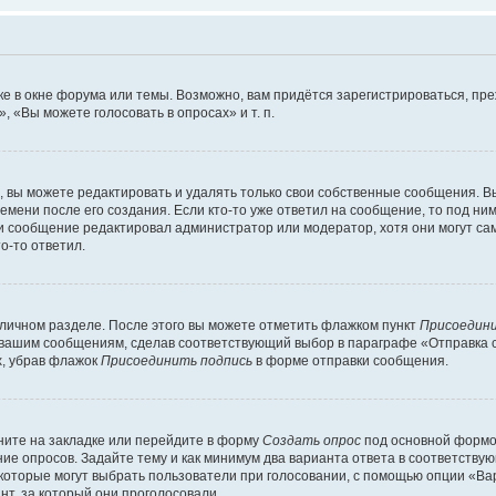
е в окне форума или темы. Возможно, вам придётся зарегистрироваться, пр
 «Вы можете голосовать в опросах» и т. п.
вы можете редактировать и удалять только свои собственные сообщения. В
емени после его создания. Если кто-то уже ответил на сообщение, то под ни
сли сообщение редактировал администратор или модератор, хотя они могут са
о-то ответил.
 личном разделе. После этого вы можете отметить флажком пункт
Присоедини
 вашим сообщениям, сделав соответствующий выбор в параграфе «Отправка 
х, убрав флажок
Присоединить подпись
в форме отправки сообщения.
ите на закладке или перейдите в форму
Создать опрос
под основной формой
ние опросов. Задайте тему и как минимум два варианта ответа в соответству
 которые могут выбрать пользователи при голосовании, с помощью опции «Вар
т, за который они проголосовали.