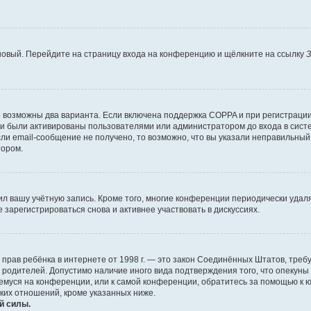
 новый. Перейдите на страницу входа на конференцию и щёлкните на ссылку
З
о возможны два варианта. Если включена поддержка COPPA и при регистрации 
и были активированы пользователями или администратором до входа в систе
и email-сообщение не получено, то возможно, что вы указали неправильный 
тором.
ил вашу учётную запись. Кроме того, многие конференции периодически уда
зарегистрироваться снова и активнее участвовать в дискуссиях.
тных прав ребёнка в интернете от 1998 г. — это закон Соединённых Штатов, т
е родителей. Допустимо наличие иного вида подтверждения того, что опек
ющемуся на конференции, или к самой конференции, обратитесь за помощью к 
ких отношений, кроме указанных ниже.
й силы.