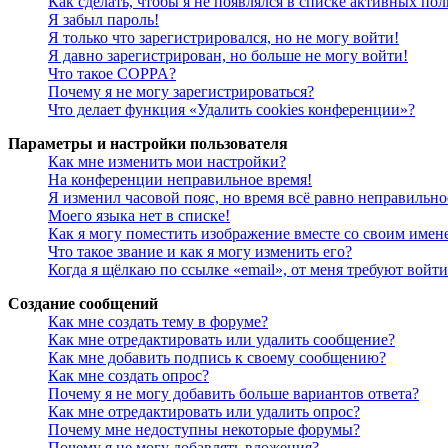
Как сделать, чтобы я не появлялся в списке активных пол
Я забыл пароль!
Я только что зарегистрировался, но не могу войти!
Я давно зарегистрирован, но больше не могу войти!
Что такое COPPA?
Почему я не могу зарегистрироваться?
Что делает функция «Удалить cookies конференции»?
Параметры и настройки пользователя
Как мне изменить мои настройки?
На конференции неправильное время!
Я изменил часовой пояс, но время всё равно неправильно
Моего языка нет в списке!
Как я могу поместить изображение вместе со своим имен
Что такое звание и как я могу изменить его?
Когда я щёлкаю по ссылке «email», от меня требуют войт
Создание сообщений
Как мне создать тему в форуме?
Как мне отредактировать или удалить сообщение?
Как мне добавить подпись к своему сообщению?
Как мне создать опрос?
Почему я не могу добавить больше вариантов ответа?
Как мне отредактировать или удалить опрос?
Почему мне недоступны некоторые форумы?
Почему я не могу добавлять вложения?