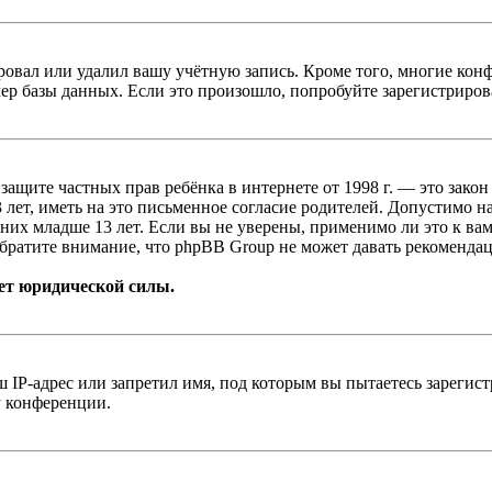
овал или удалил вашу учётную запись. Кроме того, многие кон
р базы данных. Если это произошло, попробуйте зарегистрироват
т о защите частных прав ребёнка в интернете от 1998 г. — это з
ет, иметь на это письменное согласие родителей. Допустимо н
х младше 13 лет. Если вы не уверены, применимо ли это к вам
братите внимание, что phpBB Group не может давать рекомендац
ет юридической силы.
IP-адрес или запретил имя, под которым вы пытаетесь зарегис
у конференции.