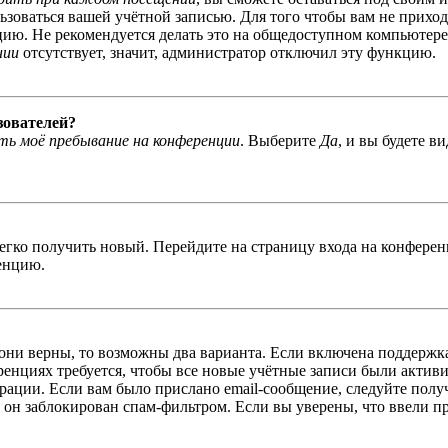
льзоваться вашей учётной записью. Для того чтобы вам не прихо
ю. Не рекомендуется делать это на общедоступном компьютере, 
нии
отсутствует, значит, администратор отключил эту функцию.
зователей?
ь моё пребывание на конференции
. Выберите
Да
, и вы будете в
легко получить новый. Перейдите на страницу входа на конфер
енцию.
 они верны, то возможны два варианта. Если включена поддержка
енциях требуется, чтобы все новые учётные записи были актив
трации. Если вам было прислано email-сообщение, следуйте пол
 он заблокирован спам-фильтром. Если вы уверены, что ввели пр