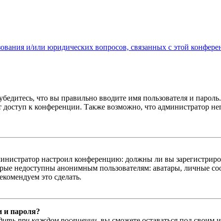
зования и/или юридических вопросов, связанных с этой конфере
бедитесь, что вы правильно вводите имя пользователя и пароль
ыт доступ к конференции. Также возможно, что администратор н
администратор настроил конференцию: должны ли вы зарегистриро
рые недоступны анонимным пользователям: аватары, личные сообщ
екомендуем это сделать.
и и пароля?
дить при каждом посещении
, вы сможете оставаться под своим 