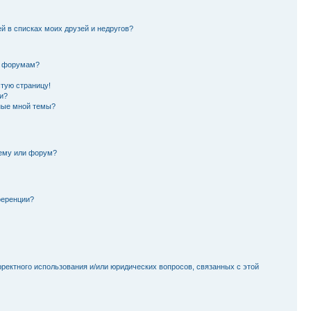
й в списках моих друзей и недругов?
и форумам?
стую страницу!
и?
ные мной темы?
тему или форум?
ференции?
рректного использования и/или юридических вопросов, связанных с этой