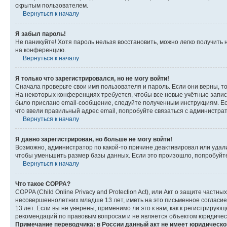
скрытым пользователем.
Вернуться к началу
Я забыл пароль!
Не паникуйте! Хотя пароль нельзя восстановить, можно легко получить
на конференцию.
Вернуться к началу
Я только что зарегистрировался, но не могу войти!
Сначала проверьте свои имя пользователя и пароль. Если они верны, т
На некоторых конференциях требуется, чтобы все новые учётные запис
было прислано email-сообщение, следуйте полученным инструкциям. Есл
что ввели правильный адрес email, попробуйте связаться с администра
Вернуться к началу
Я давно зарегистрирован, но больше не могу войти!
Возможно, администратор по какой-то причине деактивировал или удал
чтобы уменьшить размер базы данных. Если это произошло, попробуйте 
Вернуться к началу
Что такое COPPA?
COPPA (Child Online Privacy and Protection Act), или Акт о защите час
несовершеннолетних младше 13 лет, иметь на это письменное согласи
13 лет. Если вы не уверены, применимо ли это к вам, как к регистриру
рекомендаций по правовым вопросам и не является объектом юридичес
Примечание переводчика: в России данный акт не имеет юридическо