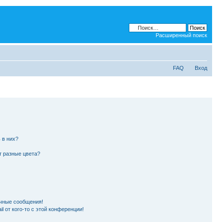
Расширенный поиск
FAQ
Вход
 в них?
т разные цвета?
чные сообщения!
l от кого-то с этой конференции!