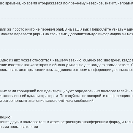
него времени, но время отображается по-прежнему неверное, значит, неправ
или же просто никто не перевёл phpBB на ваш язык. Попробуйте узнать у ад
ами можете перевести phpBB на свой язык. Дополнительную информацию вы мо
дно из них может относиться к вашему званию, обычно это звёздочки, квадр
ние известно как «аватара» и обычно уникально для каждого пользователя. О
использовать аватары, свяжитесь с администратором конференции для выясне
нных вами сообщений или идентифицируют определённых пользователей: на
установлены её администратором. Пожалуйста, не засоряйте конференцию н
тратор понизят значение вашего счётчика сообщений.
ренцию!
щения другим пользователям через встроенную в конференцию форму, и толь
мными пользователями.