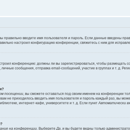
вы правильно вводите имя пользователя и пароль. Если данные введены прав
равильно настроил конфигурацию конференции, свяжитесь с ним для исправле
 настроил конференцию: должны ли вы зарегистрироваться, чтобы размещать 
чные сообщения, отправка email-сообщений, участие в группах и т. д. Регис
я?
ом посещении
, вы сможете оставаться под своим именем на конференции тол
ы вам не приходилось вводить имя пользователя и пароль каждый раз, вы мож
блиотеке, интернет-кафе, университете и т. д. Если пункт
Автоматически вх
й?
ание на конференции
. Выберите
Да
, и вы будете видны только администрат