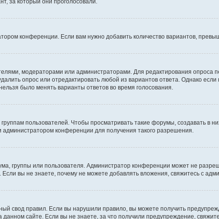
т, за который они проголосовали.
атором конференции. Если вам нужно добавить количество вариантов, превы
дателями, модераторами или администраторами. Для редактирования опроса п
 удалить опрос или отредактировать любой из вариантов ответа. Однако если
 нельзя было менять варианты ответов во время голосования.
руппам пользователей. Чтобы просматривать такие форумы, создавать в них
и администратором конференции для получения такого разрешения.
ма, группы или пользователя. Администратор конференции может не разре
 Если вы не знаете, почему не можете добавлять вложения, свяжитесь с ад
ый свод правил. Если вы нарушили правило, вы можете получить предупреж
 данном сайте. Если вы не знаете, за что получили предупреждение, свяжи