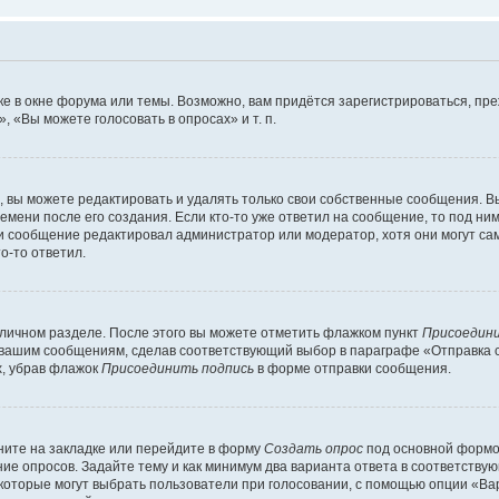
е в окне форума или темы. Возможно, вам придётся зарегистрироваться, пр
 «Вы можете голосовать в опросах» и т. п.
вы можете редактировать и удалять только свои собственные сообщения. В
емени после его создания. Если кто-то уже ответил на сообщение, то под ни
сли сообщение редактировал администратор или модератор, хотя они могут са
о-то ответил.
 личном разделе. После этого вы можете отметить флажком пункт
Присоедини
 вашим сообщениям, сделав соответствующий выбор в параграфе «Отправка 
х, убрав флажок
Присоединить подпись
в форме отправки сообщения.
ите на закладке или перейдите в форму
Создать опрос
под основной формой
ние опросов. Задайте тему и как минимум два варианта ответа в соответству
 которые могут выбрать пользователи при голосовании, с помощью опции «Вар