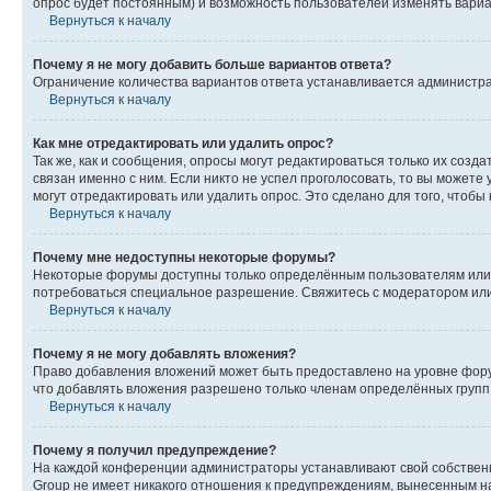
опрос будет постоянным) и возможность пользователей изменять вариан
Вернуться к началу
Почему я не могу добавить больше вариантов ответа?
Ограничение количества вариантов ответа устанавливается администр
Вернуться к началу
Как мне отредактировать или удалить опрос?
Так же, как и сообщения, опросы могут редактироваться только их соз
связан именно с ним. Если никто не успел проголосовать, то вы можете
могут отредактировать или удалить опрос. Это сделано для того, чтобы
Вернуться к началу
Почему мне недоступны некоторые форумы?
Некоторые форумы доступны только определённым пользователям или г
потребоваться специальное разрешение. Свяжитесь с модератором ил
Вернуться к началу
Почему я не могу добавлять вложения?
Право добавления вложений может быть предоставлено на уровне фору
что добавлять вложения разрешено только членам определённых групп.
Вернуться к началу
Почему я получил предупреждение?
На каждой конференции администраторы устанавливают свой собственн
Group не имеет никакого отношения к предупреждениям, вынесенным на