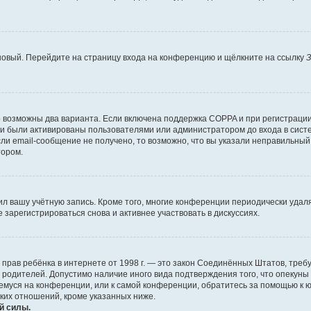
 новый. Перейдите на страницу входа на конференцию и щёлкните на ссылку
З
о возможны два варианта. Если включена поддержка COPPA и при регистрации 
и были активированы пользователями или администратором до входа в систе
и email-сообщение не получено, то возможно, что вы указали неправильный 
тором.
ил вашу учётную запись. Кроме того, многие конференции периодически уда
зарегистрироваться снова и активнее участвовать в дискуссиях.
тных прав ребёнка в интернете от 1998 г. — это закон Соединённых Штатов, т
е родителей. Допустимо наличие иного вида подтверждения того, что опек
ющемуся на конференции, или к самой конференции, обратитесь за помощью к 
ких отношений, кроме указанных ниже.
й силы.