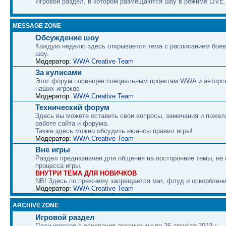
Игровой раздел, в котором размещаются шоу в режиме LIVE.
MESSAGE ZONE
Обсуждение шоу
Каждую неделю здесь открывается тема с расписанием боев
шоу.
Модератор:
WWA Creative Team
За кулисами
Этот форум посвящен специальным проектам WWA и авторс
наших игроков
Модератор:
WWA Creative Team
Технический форум
Здесь вы можете оставить свои вопросы, замечания и пожел
работе сайта и форума.
Также здесь можно обсудить нюансы правил игры!
Модератор:
WWA Creative Team
Вне игры
Раздел предназначен для общения на посторонние темы, не
процесса игры.
ВНУТРИ ТЕМА ДЛЯ НОВИЧКОВ
NB! Здесь по прежнему запрещается мат, флуд и оскорблени
Модератор:
WWA Creative Team
ARCHIVE ZONE
Игровой раздел
Плеи игроков с основания ассоциации по 26 августа 2013 г.