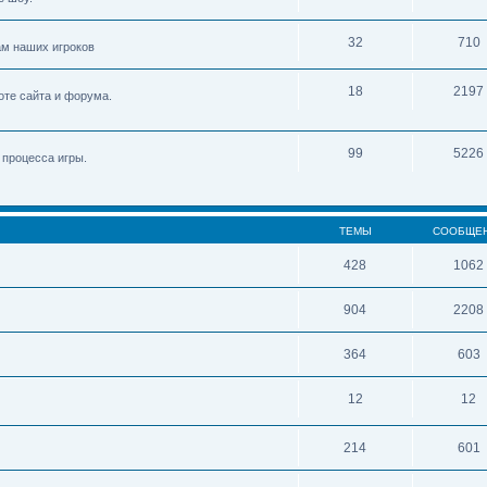
32
710
м наших игроков
18
2197
оте сайта и форума.
99
5226
 процесса игры.
ТЕМЫ
СООБЩЕ
428
1062
904
2208
364
603
12
12
214
601