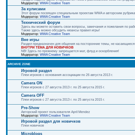
Модератор:
WWA Creative Team
За кулисами
Этот форум посвящен специальным проектам WWA и авторским рубрика
Модератор:
WWA Creative Team
Технический форум
Здесь вы можете оставить свои вопросы, замечания и пожелания по раб
Также здесь можно обсудить нюансы правил игры!
Модератор:
WWA Creative Team
Вне игры
Раздел предназначен для общения на посторонние темы, не касающиеся
ВНУТРИ ТЕМА ДЛЯ НОВИЧКОВ
NB! Здесь по прежнему запрещается мат, флуд и оскорбления!
Модератор:
WWA Creative Team
ARCHIVE ZONE
Игровой раздел
Плеи игроков с основания ассоциации по 26 августа 2013 г.
Camera ON
Плеи игроков с 27 августа 2013 г. по 25 августа 2015 г.
Camera OFF
Плеи игроков с 27 августа 2013 г. по 25 августа 2015 г.
Pre-Show
Авторский проект пользователя April Mendez
Модератор:
WWA Creative Team
Игровой раздел для новичков
Плеи новичков
Microblogs