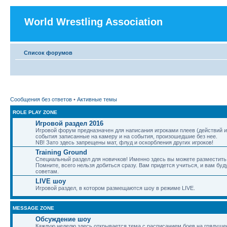
World Wrestling Association
Список форумов
Сообщения без ответов
•
Активные темы
ROLE PLAY ZONE
Игровой раздел 2016
Игровой форум предназначен для написания игроками плеев (действий и
события записанные на камеру и на события, произошедшие без нее.
NB! Зато здесь запрещены мат, флуд и оскорбления других игроков!
Training Ground
Специальный раздел для новичков! Именно здесь вы можете разместить 
Помните, всего нельзя добиться сразу. Вам придется учиться, и вам бу
советам.
LIVE шоу
Игровой раздел, в котором размещаются шоу в режиме LIVE.
MESSAGE ZONE
Обсуждение шоу
Каждую неделю здесь открывается тема с расписанием боев на грядуще