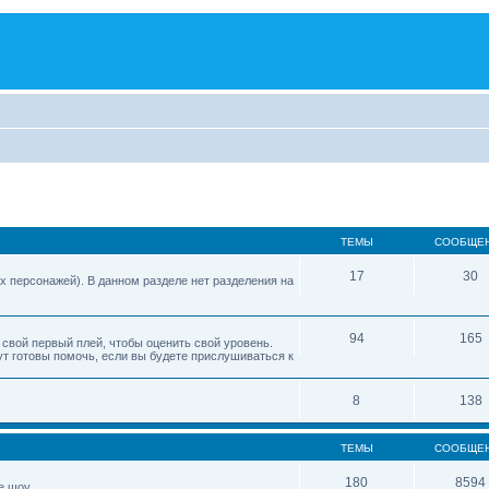
ТЕМЫ
СООБЩЕ
17
30
х персонажей). В данном разделе нет разделения на
94
165
свой первый плей, чтобы оценить свой уровень.
дут готовы помочь, если вы будете прислушиваться к
8
138
ТЕМЫ
СООБЩЕ
180
8594
е шоу.