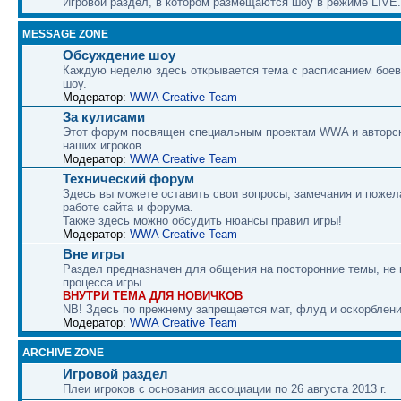
Игровой раздел, в котором размещаются шоу в режиме LIVE.
MESSAGE ZONE
Обсуждение шоу
Каждую неделю здесь открывается тема с расписанием боев
шоу.
Модератор:
WWA Creative Team
За кулисами
Этот форум посвящен специальным проектам WWA и авторс
наших игроков
Модератор:
WWA Creative Team
Технический форум
Здесь вы можете оставить свои вопросы, замечания и пожел
работе сайта и форума.
Также здесь можно обсудить нюансы правил игры!
Модератор:
WWA Creative Team
Вне игры
Раздел предназначен для общения на посторонние темы, не
процесса игры.
ВНУТРИ ТЕМА ДЛЯ НОВИЧКОВ
NB! Здесь по прежнему запрещается мат, флуд и оскорблени
Модератор:
WWA Creative Team
ARCHIVE ZONE
Игровой раздел
Плеи игроков с основания ассоциации по 26 августа 2013 г.