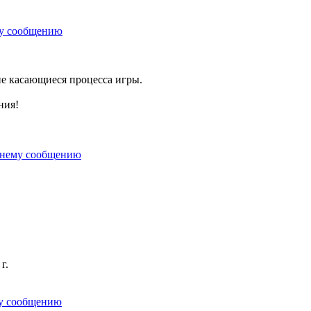
не касающиеся процесса игры.
ния!
г.