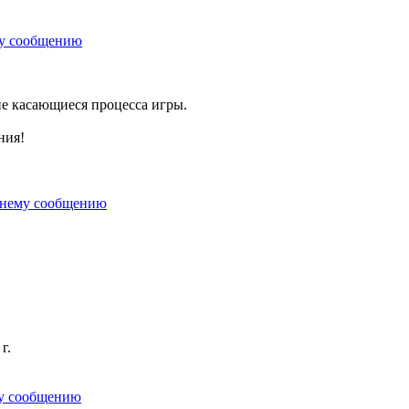
не касающиеся процесса игры.
ния!
г.