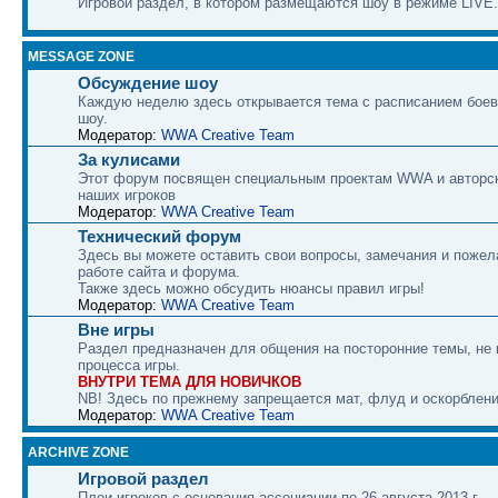
Игровой раздел, в котором размещаются шоу в режиме LIVE.
MESSAGE ZONE
Обсуждение шоу
Каждую неделю здесь открывается тема с расписанием боев
шоу.
Модератор:
WWA Creative Team
За кулисами
Этот форум посвящен специальным проектам WWA и авторс
наших игроков
Модератор:
WWA Creative Team
Технический форум
Здесь вы можете оставить свои вопросы, замечания и пожел
работе сайта и форума.
Также здесь можно обсудить нюансы правил игры!
Модератор:
WWA Creative Team
Вне игры
Раздел предназначен для общения на посторонние темы, не
процесса игры.
ВНУТРИ ТЕМА ДЛЯ НОВИЧКОВ
NB! Здесь по прежнему запрещается мат, флуд и оскорблени
Модератор:
WWA Creative Team
ARCHIVE ZONE
Игровой раздел
Плеи игроков с основания ассоциации по 26 августа 2013 г.