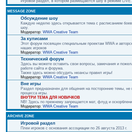
Игровой раздел, в котором размещаются шоу в режиме LIVE.
MESSAGE ZONE
Обсуждение шоу
Каждую неделю здесь открывается тема с расписанием боев
шоу.
Модератор:
WWA Creative Team
За кулисами
Этот форум посвящен специальным проектам WWA и авторс
наших игроков
Модератор:
WWA Creative Team
Технический форум
Здесь вы можете оставить свои вопросы, замечания и пожел
работе сайта и форума.
Также здесь можно обсудить нюансы правил игры!
Модератор:
WWA Creative Team
Вне игры
Раздел предназначен для общения на посторонние темы, не
процесса игры.
ВНУТРИ ТЕМА ДЛЯ НОВИЧКОВ
NB! Здесь по прежнему запрещается мат, флуд и оскорблени
Модератор:
WWA Creative Team
ARCHIVE ZONE
Игровой раздел
Плеи игроков с основания ассоциации по 26 августа 2013 г.