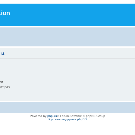
tion
ны.
ии
от раз
Powered by
phpBB
® Forum Software © phpBB Group
Русская поддержка phpBB