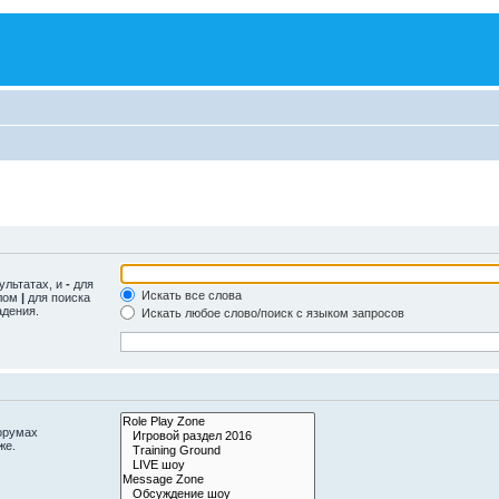
ультатах, и
-
для
Искать все слова
олом
|
для поиска
адения.
Искать любое слово/поиск с языком запросов
орумах
же.