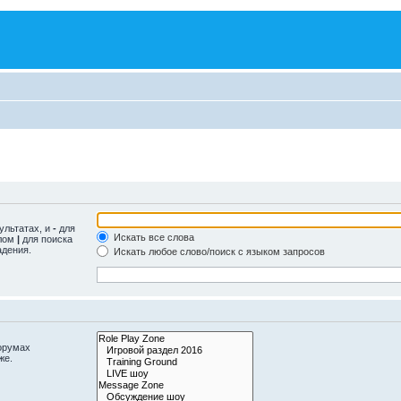
ультатах, и
-
для
Искать все слова
олом
|
для поиска
адения.
Искать любое слово/поиск с языком запросов
орумах
же.