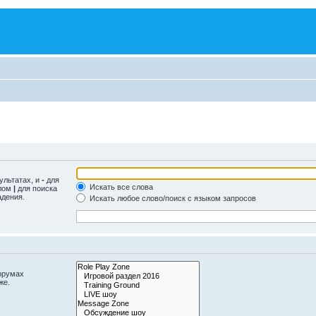
ультатах, и
-
для
Искать все слова
олом
|
для поиска
адения.
Искать любое слово/поиск с языком запросов
орумах
же.