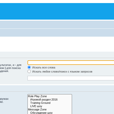
ультатах, и
-
для
Искать все слова
олом
|
для поиска
адения.
Искать любое слово/поиск с языком запросов
орумах
же.