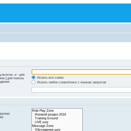
ультатах, и
-
для
Искать все слова
олом
|
для поиска
адения.
Искать любое слово/поиск с языком запросов
орумах
же.