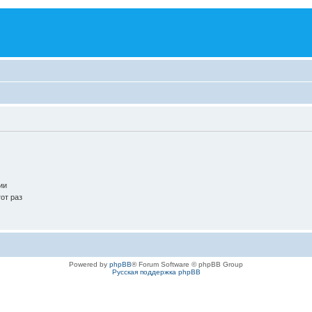
ии
от раз
Powered by
phpBB
® Forum Software © phpBB Group
Русская поддержка phpBB