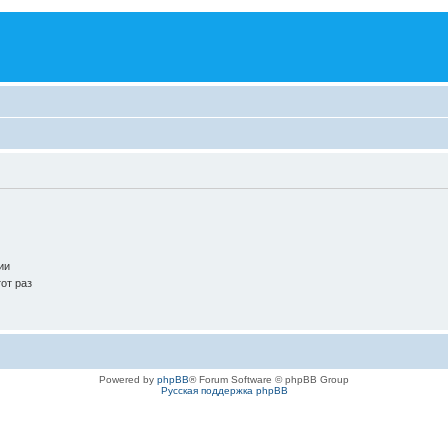
ии
от раз
Powered by
phpBB
® Forum Software © phpBB Group
Русская поддержка phpBB