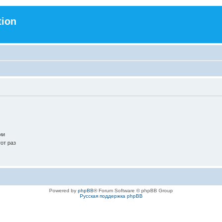
tion
ии
от раз
Powered by
phpBB
® Forum Software © phpBB Group
Русская поддержка phpBB