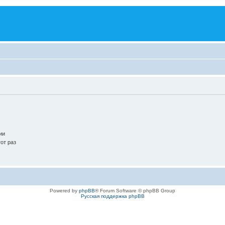
ии
от раз
Powered by
phpBB
® Forum Software © phpBB Group
Русская поддержка phpBB