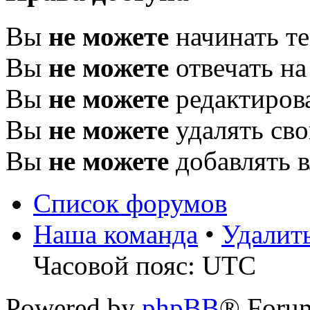
Вы
не можете
начинать т
Вы
не можете
отвечать н
Вы
не можете
редактиров
Вы
не можете
удалять св
Вы
не можете
добавлять 
Список форумов
Наша команда
•
Удалит
Часовой пояс: UTC
Powered by
phpBB
® Foru