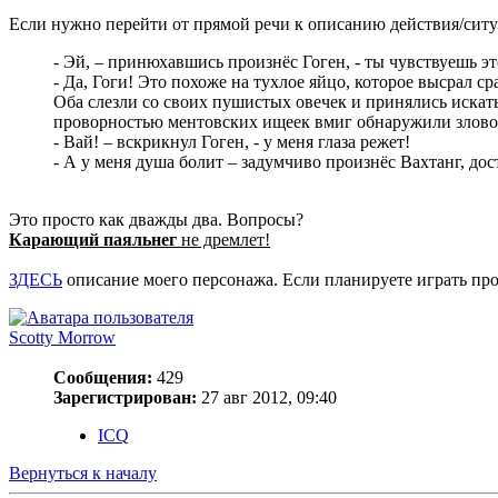
Если нужно перейти от прямой речи к описанию действия/ситуа
- Эй, – принюхавшись произнёс Гоген, - ты чувствуешь эт
- Да, Гоги! Это похоже на тухлое яйцо, которое высрал с
Оба слезли со своих пушистых овечек и принялись искат
проворностью ментовских ищеек вмиг обнаружили зловон
- Вай! – вскрикнул Гоген, - у меня глаза режет!
- А у меня душа болит – задумчиво произнёс Вахтанг, дос
Это просто как дважды два. Вопросы?
Карающий паяльнег
не дремлет!
ЗДЕСЬ
описание моего персонажа. Если планируете играть прот
Sсotty Morrow
Сообщения:
429
Зарегистрирован:
27 авг 2012, 09:40
ICQ
Вернуться к началу