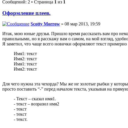
Сообщений: 2 • Страница
1
из
1
Оформление плеев.
Sсotty Morrow
» 08 мар 2013, 19:59
Итак, мою юные друзья. Пришло время рассказать вам про нем
правильными, но я расскажу вам о самом, на мой взгляд, удоб
Я заметил, что чаще всего новички оформляют текст примерно 
Имя1: текст
Имя2: текст
Имя1: текст
Имя2: текст
Для чего нужна эта чехорда? Мы же не золотые рыбки у которы
просто поставить “-” перед началом текста, указывая на прям
- Текст – сказал имя1.
- текст – возразил имя2
- текст
- текст
- текст.