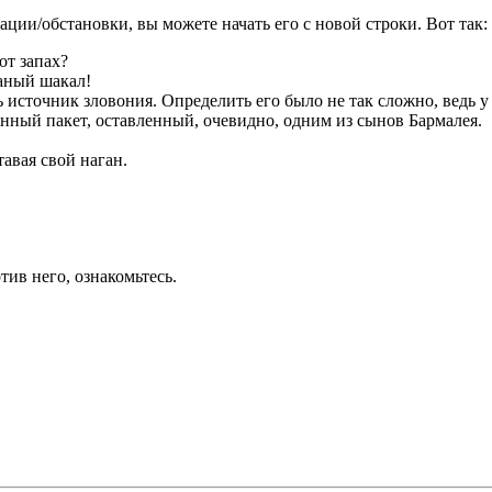
ции/обстановки, вы можете начать его с новой строки. Вот так:
от запах?
раный шакал!
ь источник зловония. Определить его было не так сложно, ведь 
ный пакет, оставленный, очевидно, одним из сынов Бармалея.
тавая свой наган.
ив него, ознакомьтесь.