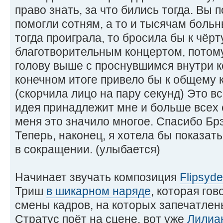
право знать, за что бились тогда. Вы 
помогли сотням, а то и тысячам больн
тогда проиграла, то бросила бы к чёрт
благотворительным концертом, потому
голову выше с проснувшимся внутри к
конечном итоге привело бы к общему к
(скорчила лицо на пару секунд) Это вс
идея принадлежит мне и больше всех с
меня это значило многое. Спасибо Бр
Теперь, наконец, я хотела бы показат
в сокращении. (улыбается)
Начинает звучать композиция
Flipsyde 
Триш
в шикарном наряде
, которая гов
смены кадров, на которых запечатлены
Стратус поёт на сцене, вот уже
Лилиа