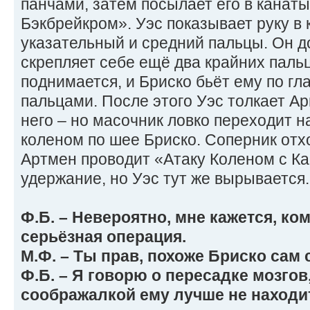
панчами, затем посылает его в канаты
Бэкбрейкром». Уэс показывает руку в 
указательный и средний пальцы. Он д
скрепляет себе ещё два крайних пальц
поднимается, и Бриско бьёт ему по г
пальцами. После этого Уэс толкает Ар
него – но масочник ловко переходит н
коленом по шее Бриско. Соперник отхо
Артмен проводит «Атаку Коленом с Ка
удержание, но Уэс тут же вырывается.
Ф.Б. – Невероятно, мне кажется, ко
серьёзная операция.
М.Ф. – Ты прав, похоже Бриско сам 
Ф.Б. – Я говорю о пересадке мозгов,
соображалкой ему лучше не находит