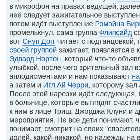
в микрофон на правах ведущей, дале
неё следует зажигательное выступле
потом идёт выступление
Ромэйна Вир
промелькнул, сама группа
Флипсайд
со
вот
Снуп Догг
читает с подтанцовкой,
своей группой
зажигает, появляется в 
Эдвард Нортон
, который что-то объяв
улыбкой, после чего зрительный зал 
аплодисментами и нам показывают
на
а затем и
Игл Ай Черри
, которому зал
После этой нарезки идёт следующая, 
в больнице, которые выглядят счастл
к ним в лице Триш, Джорджа Клуни и д
мероприятия. Не все дети понимают, че
понимает, смотрит на своих “спасител
долей, какой-никакой, но надежды на 