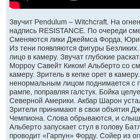
Звучит Pendulum – Witchcraft. На огн
надпись RESISTANCE. По очереди сме
Сменяются лики Джеймса Форда, Юрия
Из тени появляются фигуры Безликих.
лицо в камеру. Звучат глубокие раска
Морроу Савейт Киком! Альберто со с
камеру. Зритель в кепке орет в камеру
ненормальным лицом поднимается с п
рампе, поправляя галстук. Бойка целу
Северной Америки. Акбар Шарон устал
Зрители принимают в свои объятия Д
Чемпиона. Слова обрываются, и слыш
Альберто запускает стул в голову Бат
проводит «Гарпун» Форду. Сойер из о