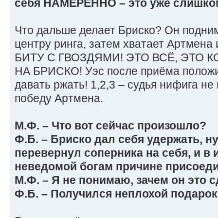
себя НАМЕРЕННО – это уже слишком
Что дальше делает Бриско? Он поднима
центру ринга, затем хватает Артмена
БИТУ С ГВОЗДЯМИ! ЭТО ВСЁ, ЭТО 
НА БРИСКО! Уэс после приёма положи
давать ржать! 1,2,3 – судья нифига не
победу Артмена.
М.Ф. – Что вот сейчас произошло?
Ф.Б. – Бриско дал себя удержать, н
перевернул соперника на себя, и в 
неведомой богам причине присоеди
М.Ф. – Я не понимаю, зачем он это 
Ф.Б. – Получился неплохой подарок