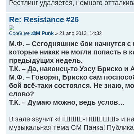
Рестлинг удаляется, немного отталки
Re: Resistance #26
CM Punk
» 21 апр 2013, 14:32
М.Ф. – Сегодняшние бои начнутся с 
которые никак не могли попасть в к
предыдущих недель.
Т.К. – Да, наконец-то Уэсу Бриско и
М.Ф. – Говорят, Бриско сам поспос
бой всё-таки состоялся. Не знаю, м
слово?
Т.К. – Думаю можно, ведь услов…
В зале звучит «ПШШШ-ПШШШШ» и нач
музыкальная тема СМ Панка! Публика