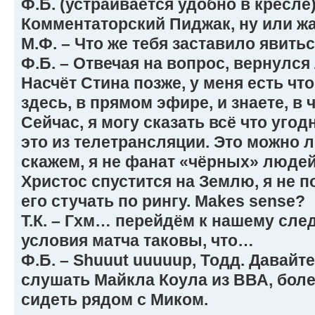
Ф.Б. (устраивается удобно в кресле)
Комментаторский Пиджак, ну или жак
М.Ф. – Что же тебя заставило явить
Ф.Б. – Отвечая на вопрос, вернулся
Насчёт Стина позже, у меня есть что
здесь, в прямом эфире, и знаете, 
Сейчас, я могу сказать всё что угод
это из телетрансляции. Это можно л
скажем, я не фанат «чёрных» людей
Христос спустится на Землю, я не 
его стучать по рингу. Makes sense?
Т.К. – Гхм… перейдём к нашему сле
условия матча таковы, что…
Ф.Б. – Shuuut uuuuup, Тодд. Давайте
слушать Майкла Коула из ВВА, более
сидеть рядом с Миком.