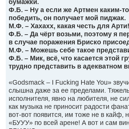
бумажки.
Ф.Б. – Ну а если же Артмен каким-т
победить, он получает мой пиджак.
М.Ф. – Хахахх, какая честь для Арти
Ф.Б. – Да чёрт возьми, поэтому я п
в случае поражения Бриско присоед
М.Ф. – Можешь себе такое представ
Ф.Б. – Мик, всё, что касается этой 
трудно представить в адекватном в
«Godsmack – I Fucking Hate You» звуч
слышна даже за ее пределами. Тяжел
исполнителя, явно на любителя, не си
как музыка не приносит радости фана
вот-вот появится, им тоже не в кайф,
«БУУУ» по всей арене! А вот и сам в