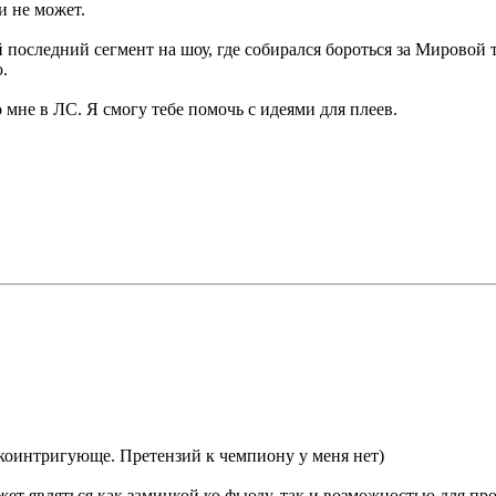
и не может.
последний сегмент на шоу, где собирался бороться за Мировой т
.
 мне в ЛС. Я смогу тебе помочь с идеями для плеев.
гкоинтригующе. Претензий к чемпиону у меня нет)
ожет являться как заминкой ко фьюду, так и возможностью для п