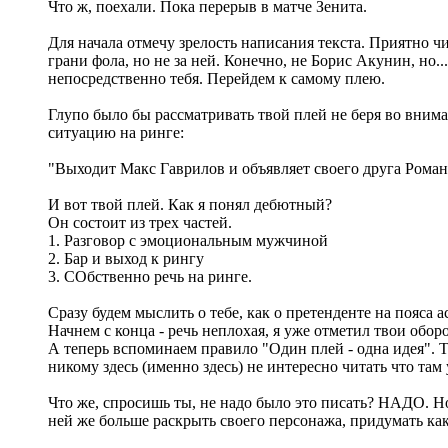
Что ж, поехали. Пока перерыв в матче Зенита.
Для начала отмечу зрелость написания текста. Приятно ч
грани фола, но не за ней. Конечно, не Борис Акунин, но.
непосредственно тебя. Перейдем к самому плею.
Глупо было бы рассматривать твой плей не беря во вним
ситуацию на ринге:
"Выходит Макс Гаврилов и объявляет своего друга Роман
И вот твой плей. Как я понял дебютный?
Он состоит из трех частей.
1. Разговор с эмоциональным мужчиной
2. Бар и выход к рингу
3. СОбственно речь на ринге.
Сразу будем мыслить о тебе, как о претенденте на пояса 
Начнем с конца - речь неплохая, я уже отметил твои обо
А теперь вспоминаем правило "Один плей - одна идея". 
никому здесь (именно здесь) не интересно читать что там
Что же, спросишь ты, не надо было это писать? НАДО. Н
ней же больше раскрыть своего персонажа, придумать как