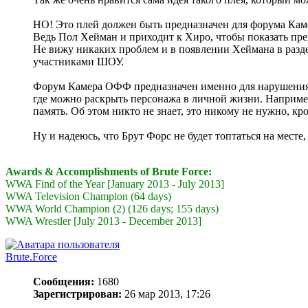
НО! Это плей должен быть предназначен для форума Каме
Ведь Пол Хейман и приходит к Хиро, чтобы показать прев
Не вижу никаких проблем и в появлении Хеймана в раз
участниками ШОУ.
Форум Камера ОФФ предназначен именно для нарушения кей
где можно раскрыть персонажа в личной жизни. Например
память. Об этом никто не знает, это никому не нужно, кр
Ну и надеюсь, что Брут Форс не будет топтаться на месте
Awards & Accomplishments of Brute Force:
WWA Find of the Year [January 2013 - July 2013]
WWA Television Champion (64 days)
WWA World Champion (2) (126 days; 155 days)
WWA Wrestler [July 2013 - December 2013]
Brute.Force
Сообщения:
1680
Зарегистрирован:
26 мар 2013, 17:26