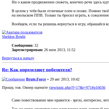
Ни о каком продвижении сюжета, конечно речи здесь идт
В целом у тебя были отличные плеи и позже. Помню твой 
на июльском ППВ. Только ты бросил играть, к сожалению
Вообщем, если ты решишь вернуться в игру, обрашайся ко
Sheldon Bright
Сообщения:
32
Зарегистрирован:
26 июн 2013, 11:52
Вернуться к началу
Re: Как определяют победителя?
Brute.Force
» 29 авг 2013, 10:42
Прошу, тов. Овнер оцените
viewtopic.php?f=17&t=971#p16036
Само повествование мне нравится - зрело, интересно, ле
Так же очень нравится сама идея такого плея, который м