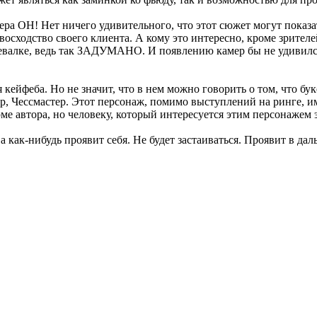
ра ОН! Нет ничего удивительного, что этот сюжет могут показат
осходство своего клиента. А кому это интересно, кроме зрителе
девалке, ведь так ЗАДУМАНО. И появлению камер бы не удивил
феба. Но не значит, что в нем можно говорить о том, что буке
, Чессмастер. Этот персонаж, помимо выступлений на ринге, им
оме автора, но человеку, который интересуется этим персонажем 
, а как-нибудь проявит себя. Не будет застаиваться. Проявит в д