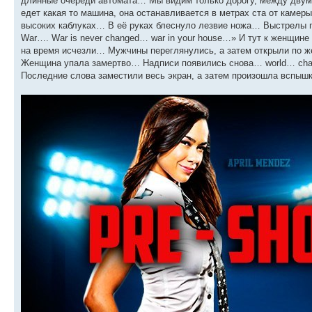
длинные очереди автомата… Мы видим только дорогу, между двумя
едет какая то машина, она останавливается в метрах ста от камер
высоких каблуках… В её руках блеснуло лезвие ножа… Выстрелы пр
War…. War is never changed… war in your house…» И тут к женщине
на время исчезли… Мужчины переглянулись, а затем открыли по же
Женщина упала замертво… Надписи появились снова… world… change
Последние слова заместили весь экран, а затем произошла вспышка,