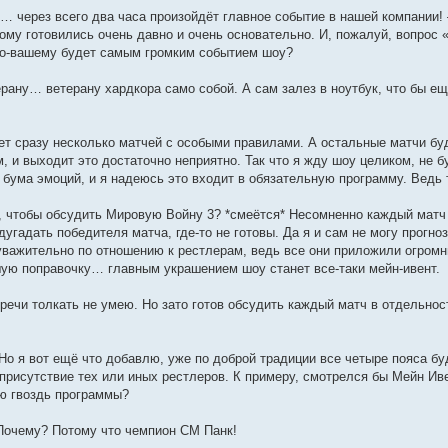
ах… через всего два часа произойдёт главное событие в нашей компании!
рому готовились очень давно и очень основательно. И, пожалуй, вопрос 
 по-вашему будет самым громким событием шоу?
ану… ветерану хардкора само собой. А сам залез в ноутбук, что бы ещ
дет сразу несколько матчей с особыми правилами. А остальные матчи бу
 и выходит это достаточно неприятно. Так что я жду шоу целиком, не б
бума эмоций, и я надеюсь это входит в обязательную программу. Ведь 
ь, чтобы обсудить Мировую Войну 3? *смеётся* Несомненно каждый матч
гадать победителя матча, где-то не готовы. Да я и сам не могу прогноз
еуважительно по отношению к рестлерам, ведь все они приложили огромн
шую поправочку… главным украшением шоу станет все-таки мейн-ивент.
 речи толкать не умею. Но зато готов обсудить каждый матч в отдельнос
 Но я вот ещё что добавлю, уже по доброй традиции все четыре пояса бу
 присутствие тех или иных рестлеров. К примеру, смотрелся бы Мейн Иве
ию гвоздь программы?
 Почему? Потому что чемпион СМ Панк!