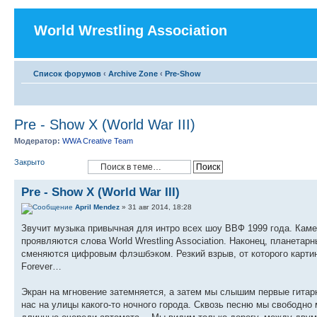
World Wrestling Association
Список форумов
‹
Archive Zone
‹
Pre-Show
Pre - Show X (World War III)
Модератор:
WWA Creative Team
Закрыто
Pre - Show X (World War III)
April Mendez
» 31 авг 2014, 18:28
Звучит музыка привычная для интро всех шоу ВВФ 1999 года. Каме
проявляются слова World Wrestling Association. Наконец, планета
сменяются цифровым флэшбэком. Резкий взрыв, от которого карти
Forever…
Экран на мгновение затемняется, а затем мы слышим первые гитарн
нас на улицы какого-то ночного города. Сквозь песню мы свободн