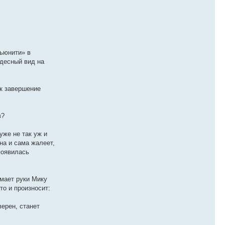
мьюнити» в
удесный вид на
ак завершение
в?
уже не так уж и
на и сама жалеет,
появилась
мает руки Мику
о и произносит:
верен, станет