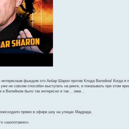
и интересным фьюдом это Акбар Шарон против Клода Вилейна! Когда я п
 уже не совсем способен выступать на ринге, и показывать при этом ярк
ом и Вилейном было так интересно и так… эмм…
происходило прямо в эфире шоу на улицах Мадрида.
его «заэпотажил».