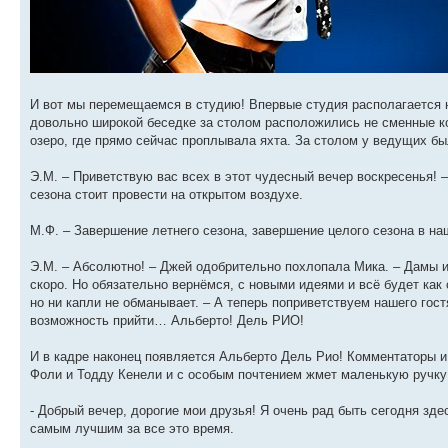
И вот мы перемещаемся в студию! Впервые студия располагается н
довольно широкой беседке за столом расположились не сменные к
озеро, где прямо сейчас проплывала яхта. За столом у ведущих бы
Э.М. – Приветствую вас всех в этот чудесный вечер воскресенья! 
сезона стоит провести на открытом воздухе.
М.Ф. – Завершение летнего сезона, завершение целого сезона в наш
Э.М. – Абсолютно! – Джей одобрительно похлопала Мика. – Дамы и 
скоро. Но обязательно вернёмся, с новыми идеями и всё будет как
но ни капли не обманывает. – А теперь поприветствуем нашего гост
возможность прийти… Альберто! Дель РИО!
И в кадре наконец появляется Альберто Дель Рио! Комментаторы 
Фоли и Тодду Кенели и с особым почтением жмет маленькую ручку 
- Добрый вечер, дорогие мои друзья! Я очень рад быть сегодня здес
самым лучшим за все это время.