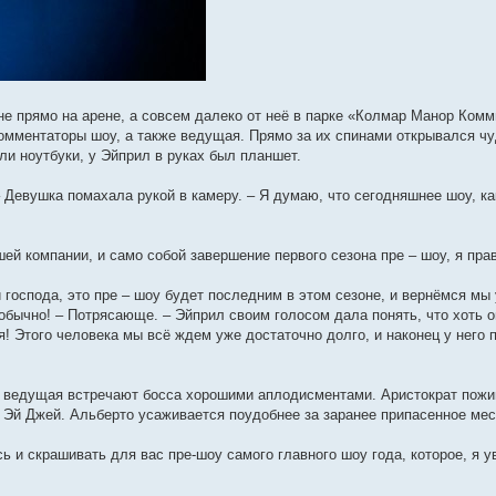
е прямо на арене, а совсем далеко от неё в парке «Колмар Манор Ком
омментаторы шоу, а также ведущая. Прямо за их спинами открывался ч
ли ноутбуки, у Эйприл в руках был планшет.
– Девушка помахала рукой в камеру. – Я думаю, что сегодняшнее шоу, к
ей компании, и само собой завершение первого сезона пре – шоу, я пра
господа, это пре – шоу будет последним в этом сезоне, и вернёмся мы 
 обычно! – Потрясающе. – Эйприл своим голосом дала понять, что хоть о
я! Этого человека мы всё ждем уже достаточно долго, и наконец у него 
и ведущая встречают босса хорошими аплодисментами. Аристократ пожи
Эй Джей. Альберто усаживается поудобнее за заранее припасенное мест
ь и скрашивать для вас пре-шоу самого главного шоу года, которое, я у