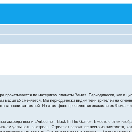
ра прокатывается по материкам планеты Земля. Периодически, как в ц
рный масштаб сменяется. Мы периодически видим тени зрителей на огнен
нка становится темной. На этом фоне проявляется знакомая эмблема 
ые аккорды песни «Airbourne – Back In The Game». Вместе с этим изоб
о можем услышать выстрелы. Стреляют вероятнее всего из пистолета, хо