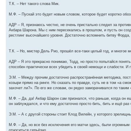
Т.К. – Нет такого слова Мик.
М.Ф. – Пускай это будет новым словом, которое будет коротко об
АДР – Я, признаюсь честно, не очень пристально следил за против
Акбара Шарона. Мы с ним пересекались в прошлом, и пусть он соз
рестлинг высочайшего уровня. Достаточно вспомнить битву Форда, 
Т.К. – Но, мистер Дель Рио, прошёл все-таки целый год, и многое м
АДР – Я это прекрасно понимаю, Тодд, но просто попытайся понять
способен практически всех убедить в своей немощи и слабости. И п
Э.М. – Между прочим достаточно распространённая методика, поста
козыри прямо на ринге. Но сказать по правде, суть не в том «а см
захочет ли?». По его же словам, он редко заморачивался по таким
М.Ф. – Да, да! Акбар Шарон сам признался, что раньше, когда он е
он заблуждался, и что ему достаточно просто бить, бить и ещё раз
Э.М. – А с другой стороны стоит Клод Вилейн, у которого зрелищны
М.Ф. – Да, но все без исключения его матчи здесь, были огромным 
относиться серьёзно.