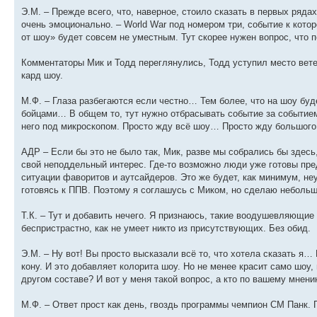
Э.М. – Прежде всего, что, наверное, стоило сказать в первых ряд
очень эмоционально. – World War под номером три, событие к кото
от шоу» будет совсем не уместным. Тут скорее нужен вопрос, что
Комментаторы Мик и Тодд переглянулись, Тодд уступил место ветер
кард шоу.
М.Ф. – Глаза разбегаются если честно… Тем более, что на шоу бу
бойцами… В общем то, тут нужно отбрасывать событие за событием,
него под микроскопом. Просто жду всё шоу… Просто жду большого 
АДР – Если бы это не было так, Мик, разве мы собрались бы здес
свой неподдельный интерес. Где-то возможно люди уже готовы преду
ситуации фаворитов и аутсайдеров. Это же будет, как минимум, н
готовясь к ППВ. Поэтому я соглашусь с Миком, но сделаю неболь
Т.К. – Тут и добавить нечего. Я признаюсь, такие воодушевляющие
беспристрастно, как не умеет никто из присутствующих. Без обид.
Э.М. – Ну вот! Вы просто высказали всё то, что хотела сказать я…
кону. И это добавляет колорита шоу. Но не менее красит само шоу,
другом составе? И вот у меня такой вопрос, а кто по вашему мнен
М.Ф. – Ответ прост как день, гвоздь программы чемпион СМ Панк.