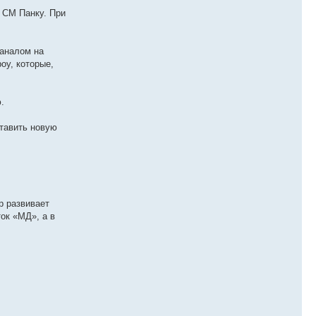
т СМ Панку. При
каналом на
оу, которые,
.
ставить новую
р развивает
ок «МД», а в