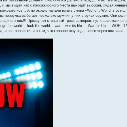
 пятиэтажными домами. Она тянется далеко вперёд… И вот мы видим, 
ы, и мы видим как с пассажирского места выходит высокая, худая женщи
екратились… А по экрану начали плыть слова «World… World is over… 
 из переулка выбегает несколько мужчин у них в руках оружие. Они цел
нщине огонь!!! Прозвучал страшный треск затворов, пули вылетели со
 the world… fuck the world… war… war its life…. War for life…. WORL
 и нас оповестили о том, что главное шоу года, всего через пол часа.