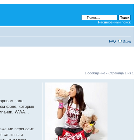
Расширенный поиск
FAQ
Вход
1 сообщение • Страница
1
из
1
ифровом коде
ном фоне, которые
компании. WWA…
ражение переносит
тя слышны и