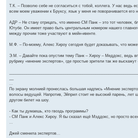
Т.К. – Позволю себе не согласиться с тобой, коллега. У нас ведь 
всем моем уважении к Бруксу, язык у меня не поворачивается его
АДР – Не стану отрицать, что именно СМ Панк – это тот человек, 
Ютубе. Он имеет право быть центральным номером нашего главного
между прочим тоже участвуют в мейн-ивенте.
М.Ф. – По-моему, Алекс Хироу сегодня будет доказывать, что може
Э.М. – Давайте пока опустим тему Панк – Хироу – Меддокс, ведь в
рубрику «мнение экспертов», где простые зрители так же выскажу
___________________________________________________________
__
...
По экрану молнией пронеслась большая надпись «Мнение экспертов
волосы ведущей. Напротив, Эйприл стоит не высокий парень, лет ше
другом билет на шоу.
- Как ты думаешь, кто гвоздь программы?
- СМ Панк и Алекс Хироу. Я бы сказал ещё Мэддокс, но просто всех
...
Джей сменила экспертов…