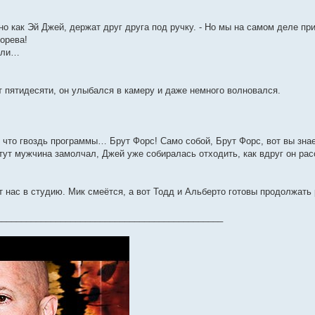
но как Эй Джей, держат друг друга под ручку. - Но мы на самом деле пр
орева!
ошли…
 пятидесяти, он улыбался в камеру и даже немного волновался.
что гвоздь программы… Брут Форс! Само собой, Брут Форс, вот вы знае
тут мужчина замолчал, Джей уже собиралась отходить, как вдруг он рас
ас в студию. Мик смеётся, а вот Тодд и Альберто готовы продолжать 
______________________________________________