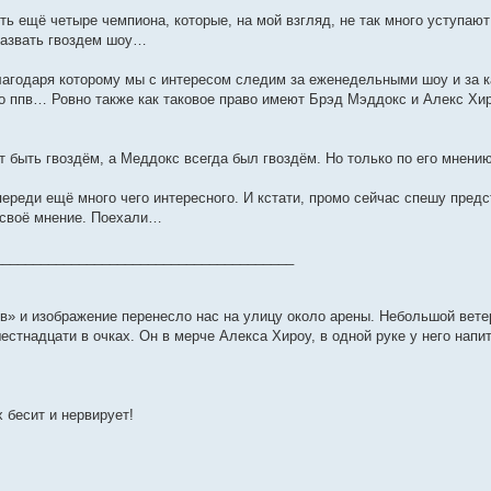
есть ещё четыре чемпиона, которые, на мой взгляд, не так много уступаю
 назвать гвоздем шоу…
благодаря которому мы с интересом следим за еженедельными шоу и за 
 ппв… Ровно также как таковое право имеют Брэд Мэддокс и Алекс Хир
т быть гвоздём, а Меддокс всегда был гвоздём. Но только по его мнению
переди ещё много чего интересного. И кстати, промо сейчас спешу пред
т своё мнение. Поехали…
_______________________________________
» и изображение перенесло нас на улицу около арены. Небольшой вете
стнадцати в очках. Он в мерче Алекса Хироу, в одной руке у него напит
 бесит и нервирует!