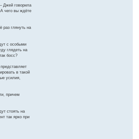
 – Джей говорила
«А чего вы ждёте
ё раз глянуть на
дут с особыми
уду глядеть на
так босс?
 представляет
ировать в такой
ые усилия,
ти, причем
дут стоять на
нт так ярко при