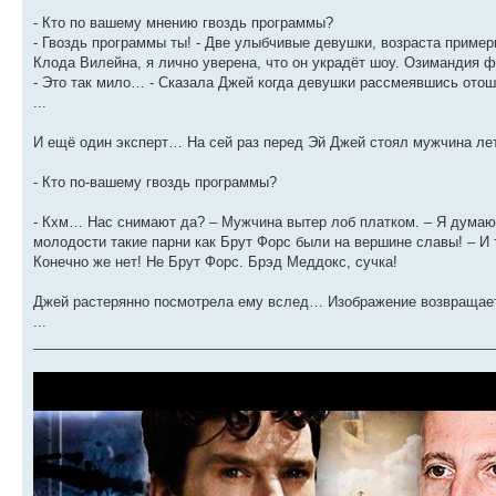
- Кто по вашему мнению гвоздь программы?
- Гвоздь программы ты! - Две улыбчивые девушки, возраста пример
Клода Вилейна, я лично уверена, что он украдёт шоу. Озимандия ф
- Это так мило… - Сказала Джей когда девушки рассмеявшись от
...
И ещё один эксперт… На сей раз перед Эй Джей стоял мужчина лет
- Кто по-вашему гвоздь программы?
- Кхм… Нас снимают да? – Мужчина вытер лоб платком. – Я думаю 
молодости такие парни как Брут Форс были на вершине славы! – И 
Конечно же нет! Не Брут Форс. Брэд Меддокс, сучка!
Джей растерянно посмотрела ему вслед… Изображение возвращает н
...
___________________________________________________________