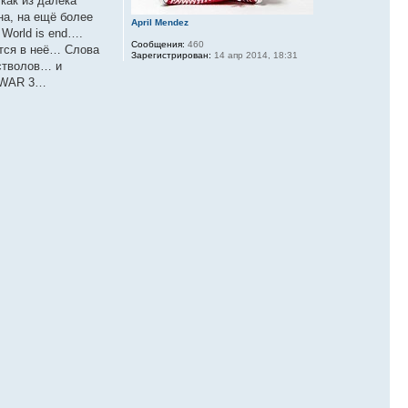
как из далека
на, на ещё более
April Mendez
World is end….
Сообщения:
460
ятся в неё… Слова
Зарегистрирован:
14 апр 2014, 18:31
 стволов… и
D WAR 3…