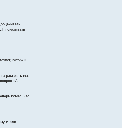
дооценивать
БЕН показывать
ихолог, который
оге раскрыть все
 вопрос «А
еперь понял, что
ему стали