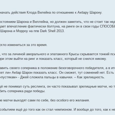
означать действия Клода Вилейна по отношению к Акбару Шарону.
остоянием Шарона и Виллейна, но должен заметить, что не стоит так не
дает впечатление фактически болтуна, на ринге он в свои годы СПОСО
Шарона и Морроу на ппв Dark Shell 2013.
огло измениться за это время.
, что за личиной аморального и эпатажного Крысы скрывается тонкий пс
ри этом выйти на ринг и показать класс, который не снился никому.
вить своего соперника в положение безоговорочного победителя, а в ит
ожет ли» Акбар Шарон показать класс. Он сможет, тут сомнений нет. Есть
 «пустякам» - Джей сложила пальцы в кавычки. – Как зрелищность.
щё не понимал суть реслинга, он часто показывал зрелищные матчи, но т
 бить соперника ради победы.
е матчи выходят сами по себе, без особого его желания.
событием ещё до того как он стал чемпионом. И вообще до того, как к н