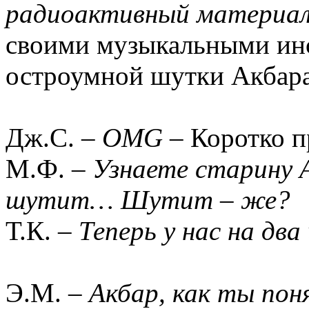
радиоактивный материал
своими музыкальными инс
остроумной шутки Акбар
Дж.С. –
OMG
– Коротко п
М.Ф. –
Узнаете старину 
шутит… Шутит – же?
Т.К. –
Теперь у нас на дв
Э.М. –
Акбар, как ты поня