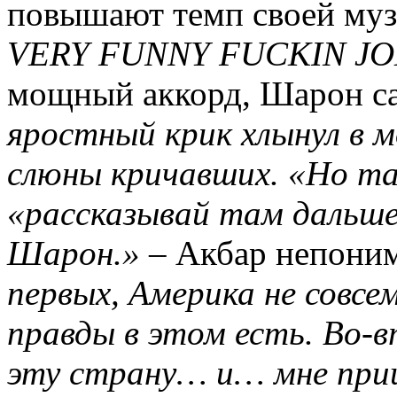
повышают темп своей муз
VERY FUNNY FUCKIN JO
мощный аккорд, Шарон са
яростный крик хлынул в 
слюны кричавших. «Но т
«рассказывай там дальше
Шарон.»
– Акбар непоним
первых, Америка не совсе
правды в этом есть. Во-в
эту страну… и… мне при