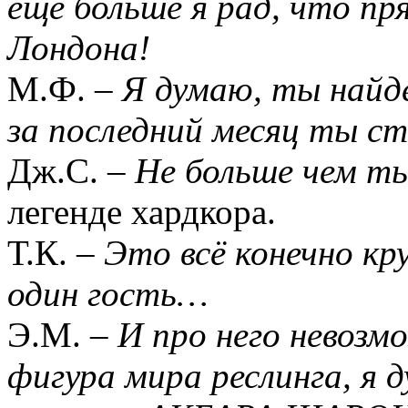
ещё больше я рад, что пр
Лондона!
М.Ф. –
Я думаю, ты найд
за последний месяц ты ст
Дж.С. –
Не больше чем т
легенде хардкора.
Т.К. –
Это всё конечно кру
один гость…
Э.М. –
И про него невозм
фигура мира реслинга, я 