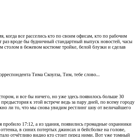
я, когда все расселись кто по своим офисам, кто по рабочим
от раз вроде бы будничный стандартный выпуск новостей, часы
м столом в бежевом костюме тройке, белой блузки и сделав
рреспондента Тима Скоулза, Тим, тебе слово...
тором, и все бы ничего, но уже здесь появилось больше 30
предыстория к этой встрече ведь за пару дней, по всему городу
но ли то, что мы снова увидим рестлинг шоу от величайшего
 пробило 17:12, а из здания, появились громадные охранники
 оттенка, в синих потертых джинсах и бейсболке на голове,
стало отчётливо видно кто стоит перед ними. Вот уже томный