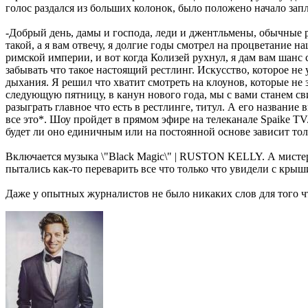
голос раздался из больших колонок, было положено начало зап
-Добрый день, дамы и господа, леди и джентльмены, обычные раб
такой, а я вам отвечу, я долгие годы смотрел на процветание 
римской империи, и вот когда Колизей рухнул, я дам вам шанс 
забывать что такое настоящий рестлинг. Искусство, которое не
дыхания. Я решил что хватит смотреть на клоунов, которые не 
следующую пятницу, в канун нового года, мы с вами станем св
разыграть главное что есть в рестлинге, титул. А его назван
все это*. Шоу пройдет в прямом эфире на телеканале Spaike T
будет ли оно единичным или на постоянной основе зависит то
Включается музыка \"Black Magic\" | RUSTON KELLY. А мистер 
пытались как-то переварить все что только что увидели с крыш
Даже у опытных журналистов не было никаких слов для того ч