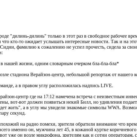
оде "дилинь-дилинь" только в этот раз в свободное рабочее врем
 что кто-то ожидает услышать интересные новости. Так и на эт
 Сидни, фамилию к сожалению не успел прочесть, сидела за свои
и:
 в нашей жизни, одним словарным очерком бла-бла-бла*
озле стадиона Верайзон-центр, небольшой репортаж от нашего ко
манде, а в правом углу расположилась надпись LIVE.
райзон-центр где на 17:12 намечена встреча с неизвестным инвес
цены, вот-вот должен появиться некий Билл, но удивления подает 
дет жить", а в углу мы увидели знакомые символы WWA. Возмож
пару секунд.
похожий на радио помехи, зрители обратили внимание что время
 всего именно он, мужчина лет 45, в кожаной куртке коричневого
вот уже он возле микрофона, зрителям как и сотни операторам, 