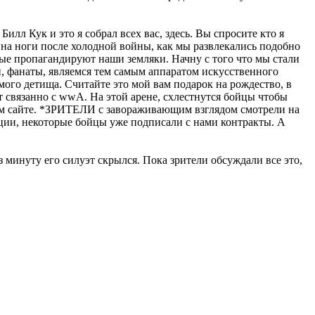
илл Кук и это я собрал всех вас, здесь. Вы спросите кто я
ь на ноги после холодной войны, как мы развлекались подобно
орые пропагандируют наши земляки. Начну с того что мы стали
ми, фанаты, являемся тем самым аппаратом искусственного
имого детища. Считайте это мой вам подарок на рождество, в
т связанно с wwA. На этой арене, схлестнутся бойцы чтобы
нашем сайте. *ЗРИТЕЛИ с завораживающим взглядом смотрели на
ации, некоторые бойцы уже подписали с нами контракты. А
 минуту его силуэт скрылся. Пока зрители обсуждали все это,