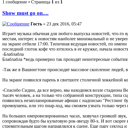
1 сообщение • Страница
1
из
1
Show must go on....
Гость
» 23 дек 2016, 05:47
Играет музыка обычная для любого выпуска новостей, что-то вр
местам, интерес к новостям наиболее минимальный и не уверен
на экране отбили 17:00. Типичная ведущая новостей, по имени
последний глоток кофе что ютилось в ее кружке, начала новост
-Блаблабла
Блаблабла *ведь примерно так проходят неинтересные события
-Так же в Вашингтоне происходят массовое скопление людей, в
На экране появился парень в свитшоте столичной хоккейной ко
-Спасибо Сидни, да все верно, мы находимся возле стадиона Ве
тысяч человек, а на только что собранной конструкции, типа с
появились незапланированные афиши с надписью "Рестлинг бу
промоушена, или это пиар-ход, мы сможем узнать только через 
На больших импровизированных часах, зазвучал громкий звук, 
сопровождая будто бы культовую рок-звезду 80-х. И вот скорее
стремительным шагом направлялся к сцене. Еще пару секунд и 