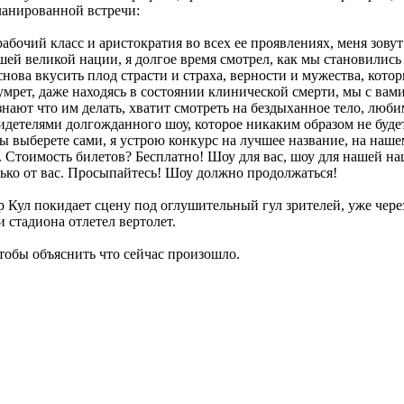
ланированной встречи:
очий класс и аристократия во всех ее проявлениях, меня зовут Б
нашей великой нации, я долгое время смотрел, как мы становилис
снова вкусить плод страсти и страха, верности и мужества, кот
 умрет, даже находясь в состоянии клинической смерти, мы с ва
знают что им делать, хватит смотреть на бездыханное тело, люб
идетелями долгожданного шоу, которое никаким образом не буде
ие вы выберете сами, я устрою конкурс на лучшее название, на 
V. Стоимость билетов? Бесплатно! Шоу для вас, шоу для нашей н
лько от вас. Просыпайтесь! Шоу должно продолжаться!
Кул покидает сцену под оглушительный гул зрителей, уже через
и стадиона отлетел вертолет.
тобы объяснить что сейчас произошло.