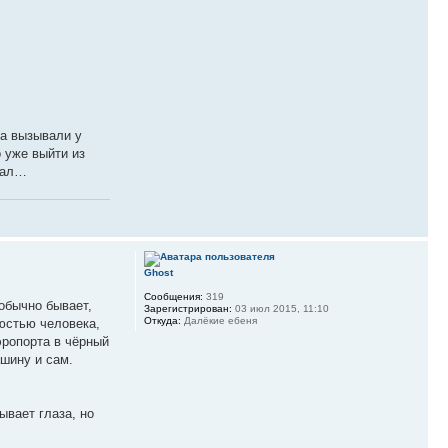
да вызывали у
 уже выйти из
азал…
Ghost
Сообщения:
319
 обычно бывает,
Зарегистрирован:
03 июл 2015, 11:10
Откуда:
Далёкие ебеня
люстью человека,
эропорта в чёрный
ашину и сам.
ывает глаза, но