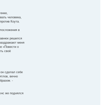
тенке,
ивать человека,
против Коута.
елосложения в
 гавнюк решился
 раздражают меня
ие «Повести о
ть своё
 он сделал себе
ятлов, вечно
бразом. -
оунс же поднялся