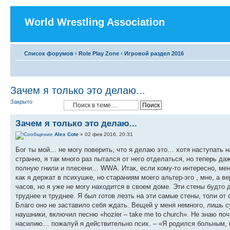
World Wrestling Association
Список форумов
‹
Role Play Zone
‹
Игровой раздел 2016
Зачем я только это делаю...
Закрыто
Зачем я только это делаю...
Alex Cote
» 02 фев 2016, 20:31
Бог ты мой… не могу поверить, что я делаю это… хотя наступать н
странно, я так много раз пытался от него отделаться, но теперь да
полную гнили и плесени… WWA. Итак, если кому-то интересно, меня
как я держат в психушке, но стараниям моего альтер-эго , мне, а 
часов, но я уже не могу находится в своем доме. Эти стены будто
труднее и труднее. Я был готов лезть на эти самые стены, толи от с
Благо оно не заставило себя ждать. Вещей у меня немного, лишь с
наушники, включил песню «hozier – take me to church». Не знаю по
насилию… пожалуй я действительно псих. – «Я родился больным, н