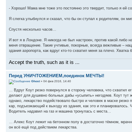
- Хорошо! Мама мне тоже это постоянно это твердит, только я ей с
Я слегка улыбнулся и сказал, что бы он ступал к родителям, он м
Спустя несколько часов…
И вот я в Лондоне. Я никогда не был настроен, против какой либо 
меня отвращение. Такие учтивые, покорные, всегда вежливые – нац
здания аэропорта, как вдруг кто-то схватил меня за плечо. Хватка
Accept the truth, such as it is ...
Перед УНИЧТОЖЕНИЕМ,поединок МЕЧТЫ!
Ghost
» 04 фев 2016, 14:40
… Вдруг Коут резко повернулся в сторону человека, что схватил его
делают для душевно больных дабы «усыпить» негодяев. Коут тут же
однако, лекарство подействовало быстро и человек в маске резко 
кар, подъезжающий к выходу из здания, как это и планировалось. Ч
Водитель надавил на газ и машина тронулась с места…
… Алекс Коут лежит на бетонном полу в достаточно тёмном, мрачно
он всё ещё под действием лекарства.