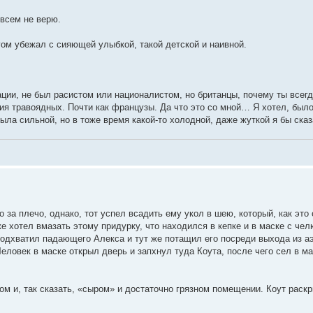
овсем не верю.
игом убежал с сияющей улыбкой, такой детской и наивной.
нации, не был расистом или националистом, но британцы, почему ты всег
ия травоядных. Почти как французы. Да что это со мной… Я хотел, было
 была сильной, но в тоже время какой-то холодной, даже жуткой я бы ск
 за плечо, однако, тот успел всадить ему укол в шею, который, как это
 хотел вмазать этому придурку, что находился в кепке и в маске с че
подхватил падающего Алекса и тут же потащил его посреди выхода из а
еловек в маске открыл дверь и запхнул туда Коута, после чего сел в м
м и, так сказать, «сыром» и достаточно грязном помещении. Коут раскр