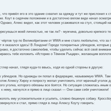
 что привёл его в это здание схватил за одежду и тут же прислонил к с
нке. Коут в сидячем положении и в достаточно вялом виде начал осматр
 Однако, Алекс видел, как этот человек усаживался на стул, стоящий на
тересуешься моей личностью, не так ли? - мужчина, довольно крепкого т
т чёртов тур по Великобритании от WWA и мне стало любопытно, что за
от я оказался здесь! В Лондоне! Городе толерантных ублюдков, которые
днако, я достаточно самолюбив, чтобы уделить сейчас всё своё вниман
бираюсь тебе изложить «Историю о Тёмном Рыцаре», желающим воплоти
стлер начал, глядя куда-то ввысь, ходя из одной стороны в другую:
ых ублюдков. Но однажды он попал в федерацию, называемую WWA. Там
отик Алексу Хироу и попросту желал уничтожить этот мрачный уголок д
го уголка, которого обязаны все боятся. Но ситуация сложилась иным о
 к нему, нагнулся и прямо в лицо сказал — Они сами себя уничтожили!
вколоть ему успокоительное и усыпить, словно бешеную собаку. Кроссб
азвернулся и стал, прямо глядя в лицо Алексу Коуту говорить: