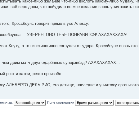
спытывать какое-либо желание что-либо вколоть какому-либо мудаку, ч
чивая всё верх дном, что побудило во мне желание вновь уничтожить о
этого, Кроссбоунс говорит прямо в ухо Алексу:
Кроссбоунса — УВЕРЕН, ОНО ТЕБЕ ПОНРАВИТСЯ! АХАХАХХАХА! -
вот Коуту, а тот инстинктивно согнулся от удара. Кроссбоунс вновь ото
чем дрим-матч двух одарённых суперзвёзд? АХАХАХАХАХ…
й рост и затем, резко произнёс:
жу АЛЬБЕРТО ДЕЛЬ РИО, его детище, наследие и уничтожу организатор
ения за:
Поле сортировки