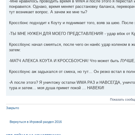
-Мне нравилось проводить время в WWA и после этого я перестал и
понравился. Однако, время меняет расстановку баланса, перевора
тут возникает вопрос. А зачем же мне ты?
Кроссбонс подходит к Коуту и поднимает того, взяв за шею. После 
-ТЫ МНЕ НУЖЕН ДЛЯ МОЕГО ПРЕДСТАВЛЕНИЯ! - удар вбок от 
Кроссбоунс начал смеяться, после чего он нанёс удар коленом в жи
затем:
-МАТЧ АЛЕКСА КОУТА И КРОССБОУСНА! Что может быть ЛУЧШЕ, 
Кроссбоунс аж задыхался от смеха, но тут… Он резко встал в полны
-А после этого? Я уничтожу остатки WWA РАЗ и НАВСЕГДА, уничто
тура и затем… моя душа примет покой … НАВЕКИ!
Показать сообщ
Закрыто
Вернуться в Игровой раздел 2016