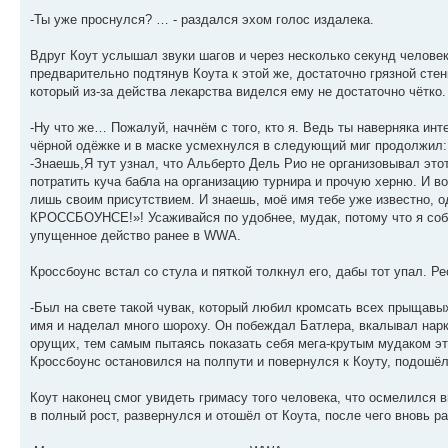
-Ты уже проснулся? … - раздался эхом голос издалека.
Вдруг Коут услышал звуки шагов и через несколько секунд человек,
предварительно подтянув Коута к этой же, достаточно грязной сте
который из-за действа лекарства виделся ему не достаточно чётко.
-Ну что же… Пожалуй, начнём с того, кто я. Ведь ты наверняка ин
чёрной одёжке и в маске усмехнулся в следующий миг продолжил:
-Знаешь,Я тут узнал, что Альберто Дель Рио не организовывал это
потратить куча бабла на организацию турнира и прочую херню. И в
лишь своим присутствием. И знаешь, моё имя тебе уже известно, о
КРОССБОУНСЕ!»! Усаживайся по удобнее, мудак, потому что я со
упущенное действо ранее в WWA.
Кроссбоунс встал со стула и пяткой толкнул его, дабы тот упал. Ре
-Был на свете такой чувак, который любил кромсать всех прыщав
имя и наделал много шороху. Он побеждал Батлера, вкалывал нарк
орущих, тем самым пытаясь показать себя мега-крутым мудаком это
Кроссбоунс остановился на полпути и повернулся к Коуту, подошёл
Коут наконец смог увидеть гримасу того человека, что осмелился 
в полный рост, развернулся и отошёл от Коута, после чего вновь р