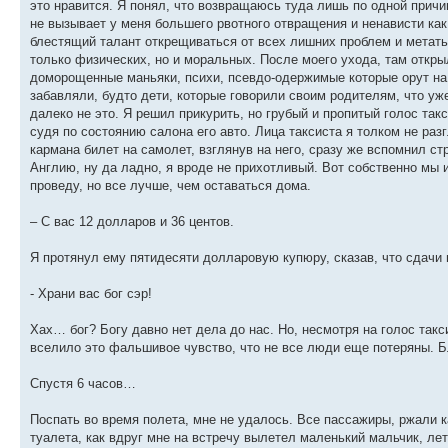
это нравится. Я понял, что возвращаюсь туда лишь по одной причи
не вызывает у меня большего рвотного отвращения и ненависти как 
блестящий талант открещиваться от всех лишних проблем и метать
только физических, но и моральных. После моего ухода, там открыл
доморощенные маньяки, психи, псевдо-одержимые которые орут на 
забавляли, будто дети, которые говорили своим родителям, что уж
далеко не это. Я решил прикурить, но грубый и пропитый голос так
судя по состоянию салона его авто. Лица таксиста я толком не раз
кармана билет на самолет, взглянув на него, сразу же вспомнил с
Англию, ну да ладно, я вроде не прихотливый. Вот собственно мы и
проведу, но все лучше, чем оставаться дома.
– С вас 12 долларов и 36 центов.
Я протянул ему пятидесяти долларовую купюру, сказав, что сдачи 
- Храни вас бог сэр!
Хах… бог? Богу давно нет дела до нас. Но, несмотря на голос такс
вселило это фальшивое чувство, что не все люди еще потеряны. Бл
Спустя 6 часов…
Поспать во время полета, мне не удалось. Все пассажиры, ржали 
туалета, как вдруг мне на встречу вылетел маленький мальчик, лет