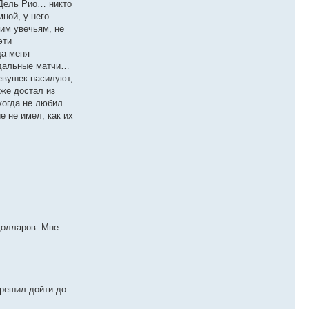
 Дель Рио… никто
ной, у него
им увечьям, не
эти
да меня
цидальные матчи…
девушек насилуют,
 же достал из
когда не любил
е не имел, как их
 долларов. Мне
 решил дойти до