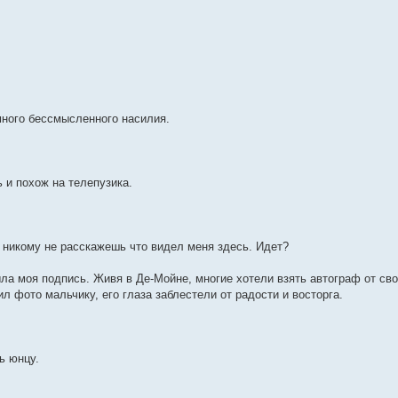
 много бессмысленного насилия.
 и похож на телепузика.
ы никому не расскажешь что видел меня здесь. Идет?
ыла моя подпись. Живя в Де-Мойне, многие хотели взять автограф от сво
л фото мальчику, его глаза заблестели от радости и восторга.
ь юнцу.