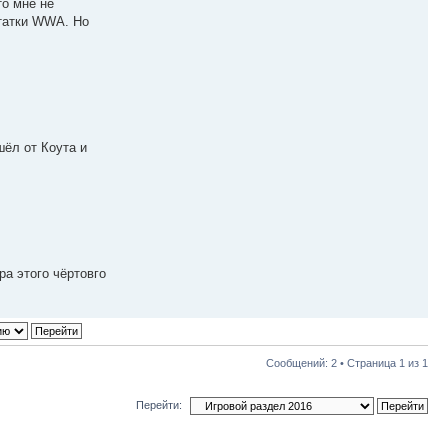
то мне не
статки WWA. Но
шёл от Коута и
а этого чёртовго
Сообщений: 2 • Страница
1
из
1
Перейти: