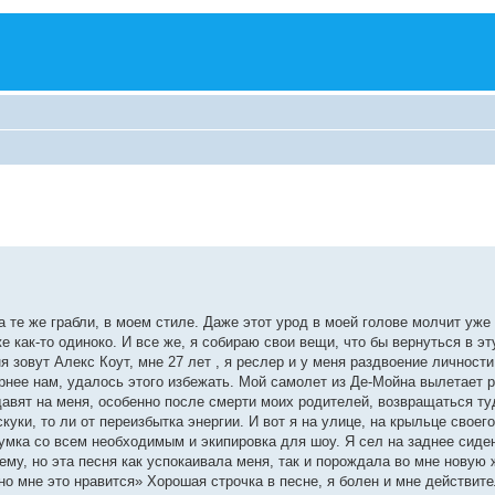
а те же грабли, в моем стиле. Даже этот урод в моей голове молчит уж
же как-то одиноко. И все же, я собираю свои вещи, что бы вернуться в эт
 зовут Алекс Коут, мне 27 лет , я реслер и у меня раздвоение личности
вернее нам, удалось этого избежать. Мой самолет из Де-Мойна вылетает р
 давят на меня, особенно после смерти моих родителей, возвращаться ту
куки, то ли от переизбытка энергии. И вот я на улице, на крыльце своег
умка со всем необходимым и экипировка для шоу. Я сел на заднее сиден
чему, но эта песня как успокаивала меня, так и порождала во мне новую
о мне это нравится» Хорошая строчка в песне, я болен и мне действит