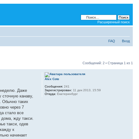
Расширенный поиск
FAQ
Вход
Сообщений: 2 • Страница
1
из
1
Alex Cote
Сообщения:
241
е неделю. Даже
Зарегистрирован:
11 дек 2013, 15:59
Откуда:
Екатеринбург
у сточную канаву,
. Обычно таких
овно через 7
да стало все
о дома, жду такси.
ье такси, одев
 жажду к
ельно начинает