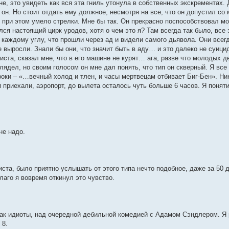
не, это увидеть как вся эта гниль утонула в собственных экскрементах.
он. Но стоит отдать ему должное, несмотря на все, что он допустил со м
 при этом умело стрелки. Мне бы так. Он прекрасно поспособствовал мо
ся настоящий цирк уродов, хотя о чем это я? Там всегда так было, все 
каждому углу, что прошли через ад и видели самого дьявола. Они всег
е выросли. Знали бы они, что значит быть в аду… и это далеко не суи
систа, сказал мне, что в его машине не курят… ага, разве что молодых 
глядел, но своим голосом он мне дал понять, что тип он скверный. Я все
троки – «…вечный холод и тлен, и часы мертвецам отбивает Биг-Бен». Ни
 приехали, аэропорт, до вылета осталось чуть больше 6 часов. Я поняти
не надо.
иста, было приятно услышать от этого типа нечто подобное, даже за 50
аго я вовремя откинул это чувство.
как идиоты, над очередной дебильной комедией с Адамом Сэндлером. Я
 8.