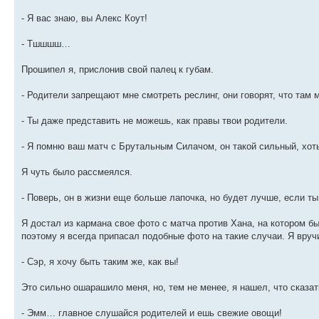
- Я вас знаю, вы Алекс Коут!
- Тшшшш…
Прошипел я, прислонив свой палец к губам.
- Родители запрещают мне смотреть реслинг, они говорят, что там
- Ты даже представить не можешь, как правы твои родители.
- Я помню ваш матч с Брутальным Силачом, он такой сильный, хоть
Я чуть было рассмеялся.
- Поверь, он в жизни еще больше лапочка, но будет лучше, если т
Я достал из кармана свое фото с матча против Хана, на котором б
поэтому я всегда припасал подобные фото на такие случаи. Я вручи
- Сэр, я хочу быть таким же, как вы!
Это сильно ошарашило меня, но, тем не менее, я нашел, что сказат
- Эмм… главное слушайся родителей и ешь свежие овощи!