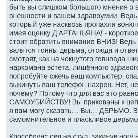
быть вы слишком большого мнения о 
внешности и вашем здравоумии. Ведь 
который уже насквозь пропахли воню
имея оценку Д'АРТАНЬЯНА! - коротко
стоит обратить внимание ВНИЗ! Ведь
валятся тонны дерьма, отсюда и ответ
смотрят, как на чокнутого говноеда ш
наркомана эстета, лишённого здравог
попробуйте сжечь ваш компьютер, спа
выкинуть ваш телефон нахрен. Нет, н
почему? Потому что для вас это равн
САМОУБИЙСТВУ! Вы прикованы к цепя
я вам могу сказать… Вы… ДЕРЬМО. В
самомнительное и пласкливое дерьмо
Кроссбоунс сел на стул, закинув ногу н