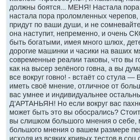
должны боятся... МЕНЯ! Настала пора
настала пора проломленных черепо
придут по ваши души, и не сомневайт
она наступит, непременно, и очень С
быть богатыми, имея много шлюх, дете
дорогие машинки и часики на ваших мя
современные реалии таковы, что вы го
как на высер зелёного говна, а вы дум
все вокруг говно! - встаёт со стула — 
иметь своё мнение, отличное от боль
вас умнее и индивидуальнее остальны
Д'АРТАНЬЯН! Но если вокруг вас пах
может быть это вы обосрались? Стоит
вы слишком большого мнения о себе,
большого мнения о вашем размере пен
исходя из всяких кривых тестов в соц.