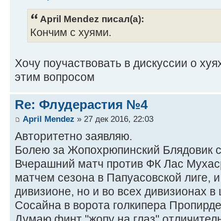
April Mendez писал(а):
Кончим с хуями.
Хочу поучаствовать в дискуссии о хуя
этим вопросом
Re: Флудерастия №4
April Mendez
» 27 дек 2016, 22:03
Авторитетно заявляю.
Болею за Жопохрюпинский Блядовик с
Вчерашний матч против ФК Лас Муха
матчем сезона в Папуасовской лиге, и 
дивизионе, но и во всех дивизионах в 
Сосайна в ворота голкипера Пропирд
Думаю финт "жопу на глаз" отличител