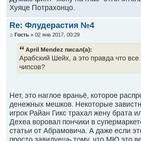
Хуяце Потрахонцо.
Re: Флудерастия №4
Гость
» 02 янв 2017, 00:29
April Mendez писал(а):
Арабский Шейх, а это правда что все 
чипсов?
Нет, это наглое враньё, которое рас
денежных мешков. Некоторые завистни
игрок Райан Гикс трахал жену брата и
Дехеа воровал пончики в супермаркете
статьи от Абрамовича. А даже если эт
просто завидуешь тому, что МЮ это в