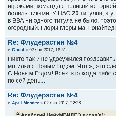
игроками, команда с великой историе
болельщиками. У НАС
20
титулов, а у
в ВВА ни одного титула не было, поэт
огородный. Глоры глоры ман юнайтед
Re: Флудерастия №4
Ghost
» 02 янв 2017, 18:51
Никто так и не удосужился поздравит
могилки с Новым Годом. Что ж, это сд
С Новым Годом! Всех, кто когда-либо 
по сей день...
Re: Флудерастия №4
April Mendez
» 02 янв 2017, 22:36
АрабскийШейхМВИДЕО писал(а):