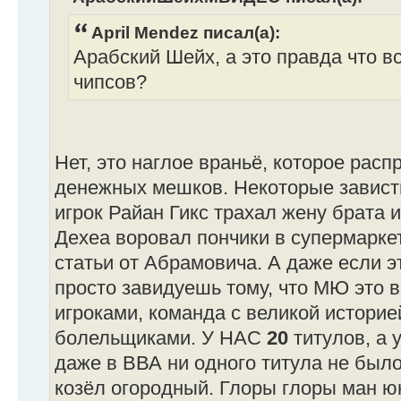
April Mendez писал(а):
Арабский Шейх, а это правда что вс
чипсов?
Нет, это наглое враньё, которое рас
денежных мешков. Некоторые завистн
игрок Райан Гикс трахал жену брата 
Дехеа воровал пончики в супермаркет
статьи от Абрамовича. А даже если эт
просто завидуешь тому, что МЮ это в
игроками, команда с великой историе
болельщиками. У НАС
20
титулов, а у
даже в ВВА ни одного титула не было
козёл огородный. Глоры глоры ман ю