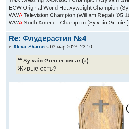
TNA Wrestling X-Division Champion (Sylvain Gre
ECW Original World Heavyweight Champion (Sy
WW
A
Television Champion (William Regal) [05.1
WW
A
North America Champion (Sylvain Grenier) 
Re: Флудерастия №4
Akbar Sharon
» 03 мар 2023, 22:10
Sylvain Grenier писал(а):
Живые есть?