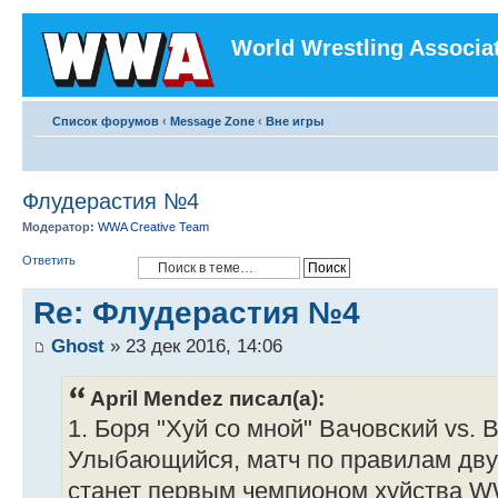
World Wrestling Associa
Список форумов
‹
Message Zone
‹
Вне игры
Флудерастия №4
Модератор:
WWA Creative Team
Ответить
Re: Флудерастия №4
Ghost
» 23 дек 2016, 14:06
April Mendez писал(а):
1. Боря "Хуй со мной" Вачовский vs.
Улыбающийся, матч по правилам дву
станет первым чемпионом хуйства 