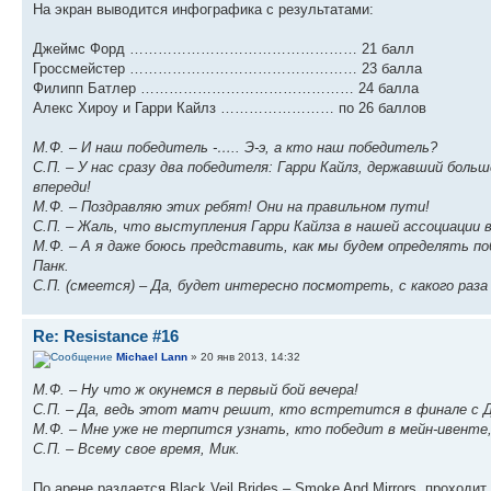
На экран выводится инфографика с результатами:
Джеймс Форд ………………………………………… 21 балл
Гроссмейстер ………………………………………… 23 балла
Филипп Батлер ……………………………………… 24 балла
Алекс Хироу и Гарри Кайлз …………………… по 26 баллов
М.Ф. – И наш победитель -….. Э-э, а кто наш победитель?
С.П. – У нас сразу два победителя: Гарри Кайлз, державший боль
впереди!
М.Ф. – Поздравляю этих ребят! Они на правильном пути!
С.П. – Жаль, что выступления Гарри Кайлза в нашей ассоциации 
М.Ф. – А я даже боюсь представить, как мы будем определять п
Панк.
С.П. (смеется) – Да, будет интересно посмотреть, с какого раза
Re: Resistance #16
Michael Lann
» 20 янв 2013, 14:32
М.Ф. – Ну что ж окунемся в первый бой вечера!
С.П. – Да, ведь этот матч решит, кто встретится в финале с 
М.Ф. – Мне уже не терпится узнать, кто победит в мейн-ивенте,
С.П. – Всему свое время, Мик.
По арене раздается Black Veil Brides – Smoke And Mirrors, проход