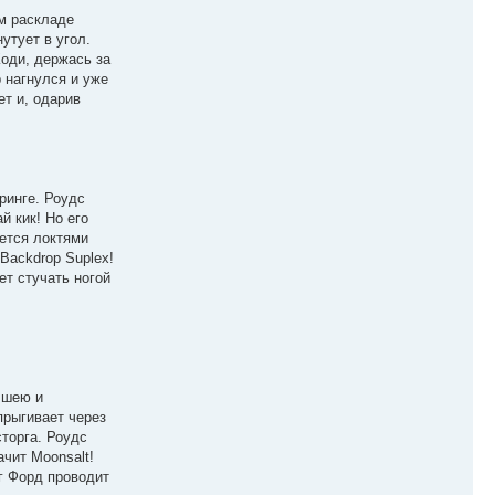
ом раскладе
утует в угол.
Коди, держась за
р нагнулся и уже
ет и, одарив
ринге. Роудс
й кик! Но его
ается локтями
Backdrop Suplex!
ет стучать ногой
а шею и
прыгивает через
сторга. Роудс
чит Moonsalt!
г Форд проводит