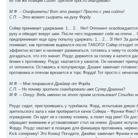
из той же позиции Cutter! Зрители просто обалдевают.
М.Ф. – Ооофигееть! Вот это реверс! Просто с ума сойти!
С.П. – Это может сыграть на руку Форду.
Сойер принимает удержание: 1… 2… Нет! Оппонент освобождается. Ф
руку и обводит вокруг шеи. После чего поднимает себе на плечи… С
предпринимает еще одну попытку удержать: 1… 2… 3! Нет! За долю 
понимает, как противник вырвался после ТАКОГО! Сойер отходит от 
эффектно встает и начинает разминаться, готовясь к чему-то осо
догадаться, что это значит. Роудс держится за голову и катится 
ближе к противнику. Роудс хватается у канатов. Он начинает прип
от оппонента. Оставаясь в полуприседе, Дэшинг замечает готовност
противника и плечом врезается в торс Форда! Тот просто с нечело
М.Ф. – Мне понравился Драйвер от Форда.
С.П. – Но почему зрители скандировали имя Супер Драгона?
М.Ф. – Оооуу. Ведь именно он этот прием использовал! Стыдно
Роудс сидит, пристроившись у турнбакла. Форд, испытывая дикую бо
зрительского зала к нам пробирается качок Сойера – Фрэнки Фикс! 
ограждение. Он идет не к своему хозяину, а лезет под ринг! Он дос
обращает внимание и устанавливает стол на ножки. Дэшинг испуган
Форду. Роудс хватает в позицию для финишера противника, нервно
Kick сопернику! Это Конец! Погодите, Джеймс замечает Фрэнки и не