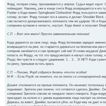
Форд, потирая спину, прохаживается у апрона. Судья ведет каунт. 
побеждает. Наконец, уже в конце счета Форд возвращается и его ту
Разбег и Коди мажет Springboard Clothesline! Форд пользуется зам
голову, встает. Форд толкает его в канаты и делает Shoulder Block
сам пытается дезорганизовать оппонента тем же ударом. Но и Коди 
соперника кулаком в челюсть, кнутует. Коди бежит и получает Dropk
С.П. – Вот это матч! Просто замечательная техника!
Коди держится за свое лицо, ведь Форд ботинками зарядил именно 
возвращается на ринг, но старается держаться на безопасном расст
соперник нагибается и сам проводит хай кик! И снова неудача! Дже
попасть по Форду, но тот это предусмотрел и нагнул свою голову,
Роудс без чувств и следует удержание: 1… 2… 3! НЕТ! Коди сумел 
по рингу, призывая встать врага.
С.П. – Похоже, Форд собрался делать что-то особое!
М.Ф. – Если Роудс не очнется, то он почти со стопроцентной в
Дэшинг откликается на призыв оппонента. Он начинает потихоньку в
поднимает. Зрители уже поняли, что готовится сделать Джеймс. Он 
соперника! Зрители совсем не ожидали такого поворота. Коди водру
приседает на колено и с диким выражением лица смотрит на оппоне
Держась за живот, Джеймс пытается уйти, но Коди ему не дает и п