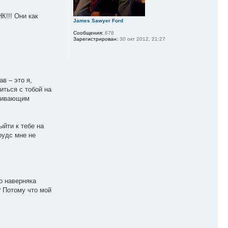
К!!! Они как
James Sawyer Ford
Сообщения:
678
Зарегистрирован:
30 окт 2012, 21:27
в – это я,
иться с тобой на
енивающим
ыйти к тебе на
оудс мне не
о наверняка
? Потому что мой