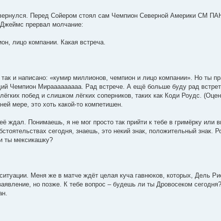
овернулся. Перед Сойером стоял сам Чемпион Северной Америки СМ ПАН
. Джеймс прервал молчание:
он, лицо компании. Какая встреча.
 так и написано: «кумир миллионов, чемпион и лицо компании». Но ты пра
ий Чемпион Мирааааааааа. Рад встрече. А ещё больше буду рад встрет
 лёгких побед и слишком лёгких соперников, таких как Коди Роудс. (Оц
ней мере, это хоть какой-то компетишен.
её ждал. Понимаешь, я не мог просто так прийти к тебе в гримёрку или в
бстоятельствах сегодня, знаешь, это некий знак, положительный знак. Р
ли ты мексикашку?
 ситуации. Меня же в матче ждёт целая куча гавнюков, которых, Дель Ри
аявление, но позже. К тебе вопрос – будешь ли ты Дровосеком сегодня
ан.