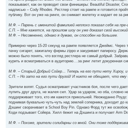
показывают, как он проводит свои финишеры: Beautiful Disaster, Cr
надписью – Cody Rhodes. Рестлер стоит на рампе и готовится пройт
публику. Вот он уже на ринге, он снимает жилетку и кидает ее за ри
М.Ф. – Парень с именитой фамилией неплохо показал себя на пре
С.П. – Мне кажется, на прошлом шоу он уже доказал свой высокий
М.Ф. – Несомненно, однако я думаю, он способен на большее.
Примерно через 15-20 секунд на рампе появляется Джеймс. Через т
пачку сигарет, зажигалку фирмы zippo и закуривает папиросу. Держа
можно было понять, что взгляд рестлера не самый добрый. Забравши
курить и всматриваться в аудиторию....за ринг летит докуренная си
М.Ф. – Старый Добрый Сойер… Теперь на его пути нету Хироу, и
С.П. – Но зато на его пути другой! И никто не обещает, что ему
Зрители вопят. Судья осматривает участников боя, после чего дает
лупить друг друга, не жалея сил. Удар за ударом, но оба, словно 
поддерживает того, кто им кажется прикольней. Неожиданно Роудс з
поднимая буквально чуть-чуть над землей соперника, доходит до 
Дэшинг сворачивает в School Boy Pin. Однако Форд тут же освобожд
Коди подзывает Сойера. Хилл бежит на Дэшинга и получает Arm Dra
М.Ф. – Похоже, зрители солидарны со мной. Они тоже поддержив