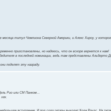
ше месяца титул Чемпиона Северной Америки, и Алекс Хироу, у которо
временно приостановлены, но надеюсь, что он вскоре вернется к нам!
обедителя в последней номинации, ведь там представлены Альберто Д
 они поделят эту награду.
Дель Рио или СМ Панком…
 хех.
ит небольшое вступление. И под соло гитары выходит Коди Роудс. На тит