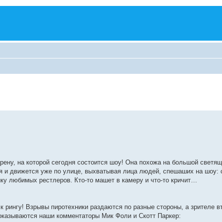
рену, на которой сегодня состоится шоу! Она похожа на большой светя
я и движется уже по улице, выхватывая лица людей, спешаших на шоу: 
ку любимых рестлеров. Кто-то машет в камеру и что-то кричит…
к рингу! Взрывы пиротехники раздаются по разные стороны, а зрителе в
 оказываются наши комментаторы Мик Фоли и Скотт Паркер: