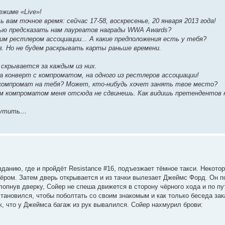
ежиме «Live»!
 вам точное время: сейчас 17-58, воскресенье, 20 января 2013 года!
тью предсказать нам лауреатов награды WWA Awards?
м рестлером ассоциации... А какие предположения есть у тебя?
в. Но не будем раскрывать карты раньше времени.
 скрывается за каждым из них.
а конверт с компроматом, на одного из рестлеров ассоциации!
 компромат на тебя? Может, кто-нибудь хочет занять твое место?
тым компроматом меня отсюда не сдвинешь. Как видишь претендентов
крутить…
 зданию, где и пройдёт Resistance #16, подъезжает тёмное такси. Некото
ром. Затем дверь открывается и из тачки вылезает Джеймс Форд. Он п
опнув дверку, Сойер не спеша движется в сторону чёрного хода и по пу
тановился, чтобы поболтать со своим знакомым и как только беседа зак
к, что у Джеймса багаж из рук вывалился. Сойер нахмурил брови: