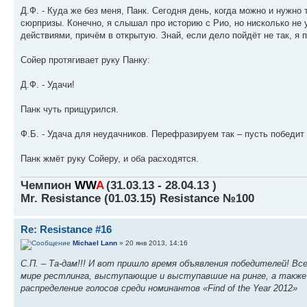
Д.Ф. - Куда же без меня, Панк. Сегодня день, когда можно и нужно
сюрпризы. Конечно, я слышал про историю с Рио, но нисколько не у
действиями, причём в открытую. Знай, если дело пойдёт не так, я 
Сойер протягивает руку Панку:
Д.Ф. - Удачи!
Панк чуть прищурился.
Ф.Б. - Удача для неудачников. Перефразируем так – пусть победит
Панк жмёт руку Сойеру, и оба расходятся.
Чемпион
WW
A
(31.03.13 - 28.04.13 )
Mr. Resistance (01.03.15) Resistance №100
Re: Resistance #16
Michael Lann
» 20 янв 2013, 14:16
С.П. – Та-дам!!! И вот пришло время объявления победителей! В
мире рестлинга, выступающие и выступавшие на ринге, а также
распределение голосов среди номинантов «Find of the Year 2012»