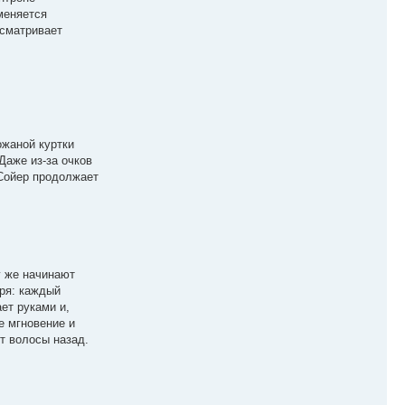
сменяется
осматривает
ожаной куртки
Даже из-за очков
 Сойер продолжает
у же начинают
еря: каждый
ет руками и,
е мгновение и
ет волосы назад.