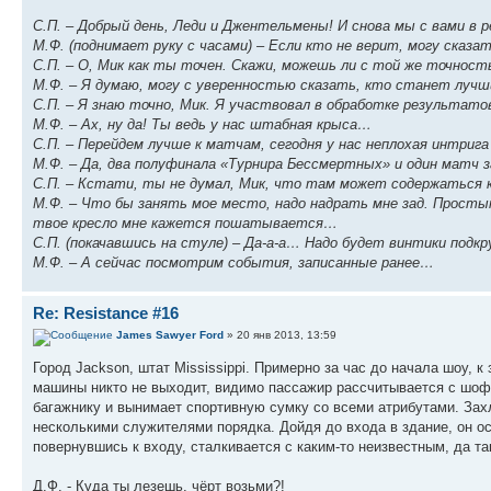
С.П. – Добрый день, Леди и Джентельмены! И снова мы с вами в р
М.Ф. (поднимает руку с часами) – Если кто не верит, могу сказать
С.П. – О, Мик как ты точен. Скажи, можешь ли с той же точнос
М.Ф. – Я думаю, могу с уверенностью сказать, кто станет лучши
С.П. – Я знаю точно, Мик. Я участвовал в обработке результато
М.Ф. – Ах, ну да! Ты ведь у нас штабная крыса…
С.П. – Перейдем лучше к матчам, сегодня у нас неплохая интрига
М.Ф. – Да, два полуфинала «Турнира Бессмертных» и один матч з
С.П. – Кстати, ты не думал, Мик, что там может содержаться
М.Ф. – Что бы занять мое место, надо надрать мне зад. Прос
твое кресло мне кажется пошатывается…
С.П. (покачавшись на стуле) – Да-а-а… Надо будет винтики под
М.Ф. – А сейчас посмотрим события, записанные ранее…
Re: Resistance #16
James Sawyer Ford
» 20 янв 2013, 13:59
Город Jackson, штат Mississippi. Примерно за час до начала шоу, к
машины никто не выходит, видимо пассажир рассчитывается с шофё
багажнику и вынимает спортивную сумку со всеми атрибутами. Захл
несколькими служителями порядка. Дойдя до входа в здание, он ос
повернувшись к входу, сталкивается с каким-то неизвестным, да та
Д.Ф. - Куда ты лезешь, чёрт возьми?!