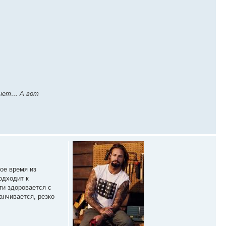
 нет… А вот
рое время из
одходит к
ти здоровается с
анчивается, резко