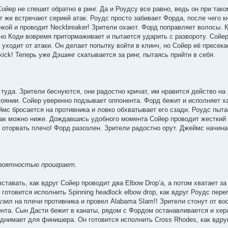
Сойер не спешит обратно в ринг. Да и Роудсу все равно, ведь он при так
т же встречают серией атак. Роудс просто забивает Форда, после чего кн
инкой и проводит Neckbreaker! Зрители охают. Форд поправляет волосы. 
, но Коди вовремя притормаживает и пытается ударить с развороту. Сойе
уходит от атаки. Он делает попытку войти в клинч, но Сойер её пресека
ick! Теперь уже Дэшинг скатывается за ринг, пытаясь прийти в себя.
туда. Зрители беснуются, они радостно кричат, им нравится действо на 
оянии. Сойер уверенно подзывает оппонента. Форд бежит и исполняет ха
ймс бросается на противника и ловко обхватывает его сзади. Роудс пыт
 как можно ниже. Дождавшись удобного момента Сойер проводит жесткий 
оторвать плечо! Форд разозлен. Зрители радостно орут. Джеймс начина
ероятностью проиграет.
ставать, как вдруг Сойер проводит два Elbow Drop’а, а потом хватает з
готовится исполнить Spinning headlock elbow drop, как вдруг Роудс пере
зил на плечи противника и провел Alabama Slam!! Зрители стонут от во
нта. Сын Дасти бежит в канаты, рядом с Фордом останавливается и хера
однимает для финишера. Он готовится исполнить Cross Rhodes, как вдру