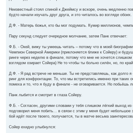
Неизвестный стоял спиной к Джеймсу и вскоре, очень медленно п
будто начали изучать друг друга, и это читалось во взгляде обоих
Д.Ф. - Матерь божья, кто бы мог подумать. Кумир миллионов, чемпи
Пару секунд следует очередное молчание, затем Панк отвечает:
Ф.Б. - Окей, вижу ты умеешь читать – потому что в моей биографии
Чемпион Северной Америки (приклоняется ближе к Сойеру) и будущ
ринге через неделю в финале, потому что мне не хочется слишком
взглядом озирает Сойера) Не то чтобы ты больно силён, но, по край
Д.Ф. - Я рад встрече не меньше. Ты не представляешь, как долго я 
ринг для конфронтации. То, что мы встретились именно при таких о
помеха и то, что я буду в финале - не оговаривается. Но побьёшь 
Панк лыбится и смотрит в глаза Сойеру.
Ф.Б. - Согласен, другими словами у тебя слишком лёгкий выход из
подговорил меня побить… в связи с этим у меня будет небольшое з
бой идёт после твоего, получается, ты в матче весьма заинтересов
Сойер ехидно улыбнулся: