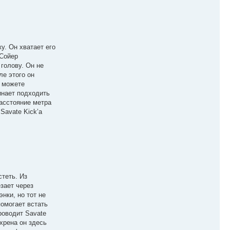
у. Он хватает его
 Сойер
голову. Он не
ле этого он
и можете
инает подходить
расстояние метра
Savate Kick’а
стеть. Из
езает через
нки, но тот не
помогает встать
роводит Savate
хрена он здесь