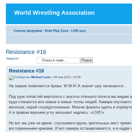
World Wrestling Association
Список форумов
‹
Role Play Zone
‹
LIVE шоу
Resistance #16
Закрыто
Resistance #16
Michael Lann
» 20 янв 2013, 13:58
На экране появляются буквы: W W A! А значит шоу начинается…
Под шум лопастей вертолета с высоты птичьего полета мы видим а
куда стекаются все новые и новые толпы людей. Камера опускаетс
веселые, порой сосредоточенные. Многие фанаты одеты в атрибути
А в правом верхнем углу мелькает надпись: «LIVE!»
Но вот мы уже на арене: спускаемся вдоль зрительных мест прямо 
восторженными криками. И вот камера останавливается, и в кадре