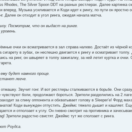
oss Rhodes, The Silver Spoon DDT на разных рестлерах. Далее картинка 
и вперед. Музыка усиливается и Коди идет к рингу, по пути он яростно 
нг. Далее он отходит в угол ринга, ожидая начала матча.
-шоу. Посмотрим, что он выдаст на ринге.
 уровень.
ёмные очки он всматривается в зал справа налево. Достаёт из чёрной к
 сигарету в зубах, он неспешно двигается к рингу и осматривает толпу. 
сь на ринг, он швыряет в толпу зажигалку, за ней летит куртка и очки.
гарета.
 ему будет намного проще.
 станет легче.
 отмашку. Звучит гонг. И вот рестлеры сталкиваются в борьбе. Они сраз
не чувствуют боли, продолжают бороться. Зрители разделились на 2 лаг
аходит за спину оппонента и обхватывает голову в Sleeper’е! Форд маха
канатов! Коди вынужден отпустить. Джеймс тяжело дышит и кашляет. Ещ
ается и отползает к углу. Он гневно смотрит на противника и зачесыва
g! Зрители радостно свистят. Джеймс тут же сползает с ринга.
ают Роудса.