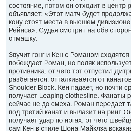
состояние, потом он отходит в центр р
объявляет: «Этот матч будет продолжа
кону стоят места в высшем дивизионе
Рейнса». Судья смотрит на обе сторон
отмашку.
Звучит гонг и Кен с Романом сходятся 
побеждает Роман, но поляк использует
противника, от чего тот отпустил Дитр
разбегается, отталкивается от канатов
Shoulder Block. Кен падает, но почти с
получает Leaping clothesline. Фанаты 
сейчас не до смеха. Роман передает т
под третий канат и вылазит на ринг. Он
получает удар по ногах, от чего швей
сам Кен в стиле Шона Майклза вскакив