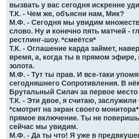
вызвать у вас сегодня искренне уд
Т.К. - Чем же, объясни нам, Мик?
М.Ф. - Сегодня мы увидим множест
слово. Ну и конечно пять матчей - 
рестлинг-шоу. *смеётся*
Т.К. - Оглашение карда займет, нав
время, а, когда ты в прямом эфире,
золота.
М.Ф. - Тут ты прав. И все-таки упом
сегодняшнего Сопротивления. В нё
Брутальный Силач за первое место
Т.К. - Эти двое, я считаю, заслужили
*смотрит на экран своего монитора* 
прямое включение. Ты не поверишь,
сейчас мы увидим.
М.Ф. - Да ты что! Я уже в предвкуше