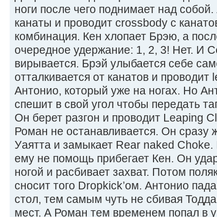
ноги после чего поднимает над собой.
канаты и проводит crossbody с канато
комбинация. Кен хлопает Брэю, а пос
очередное удержание: 1, 2, 3! Нет. И 
вирывается. Брэй улыбается себе сам
отталкивается от канатов и проводит l
Антонио, который уже на ногах. Но Ан
спешит в свой угол чтобы передать таг
Он берет разгон и проводит Leaping Clo
Роман не останавливается. Он сразу 
Уаятта и замыкает Rear naked Choke. 
ему не помощь прибегает Кен. Он уда
ногой и расбивает захват. Потом поля
сносит того Dropkick’ом. Антонио пад
стол, тем самым чуть не сбивая Тодда
мест. А Роман тем временем попал в у