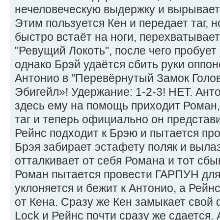
нечеловеческую выдержку и вырываетс
Этим пользуется Кен и передает таг, н
быстро встаёт на ноги, перехватывает
"Ревущий Локоть", после чего пробует 
однако Брэй удаётся сбить руки оппон
Антонио в "Перевёрнутый Замок Голов
Эбигейл»! Удержание: 1-2-3! НЕТ. Ант
здесь ему на помощь приходит Роман
таг и теперь официально он представ
Рейнс подходит к Брэю и пытается про
Брэя забирает эстафету поляк и вылаз
отталкивает от себя Романа и тот сбы
Роман пытается провести ГАРПУН для 
уклоняется и бежит к Антонио, а Рейн
от Кена. Сразу же Кен замыкает свой
Lock и Рейнс почти сразу же сдается.