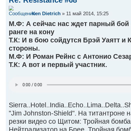
Re: Resistance #68
Ken Dietrich
» 11 май 2014, 15:25
М.Ф: А сейчас нас ждет парный бой 
ранге на кону
Т.К: И в бою сойдутся Брэй Уаятт и 
стороны.
М.Ф: И Роман Рейнс с Антонио Сезар
Т.К: А вот и первый участник.
Sierra..Hotel..India..Echo..Lima..Delta..
"Jim Johnston-Shield". На титантроне 
резки видео со Щитом: Тройная бомба
Нейтрализатор на Брее..Тройная бомб