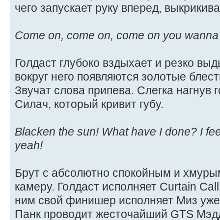
чего запускает руку вперед, выкрикивая
Come on, come on, come on you wanna ma
Голдаст глубоко вздыхает и резко выд
вокруг него появляются золотые блест
Звучат слова припева. Слегка нагнув 
Силач, который кривит губу.
Blacken the sun! What have I done? I fee
yeah!
Брут с абсолютно спокойным и хмурым
камеру. Голдаст исполняет Curtain Cal
ним свой финишер исполняет Миз уже
Панк проводит жесточайший GTS Мэдд