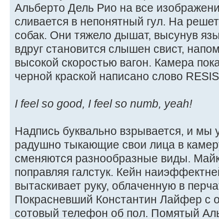
Альберто Дель Рио на все изображени
сливается в непонятный гул. На реше
собак. Они тяжело дышат, высунув язык
вдруг становится слышен свист, нап
высокой скоростью вагон. Камера пока
черной краской написано слово RESI
I feel so good, I feel so numb, yeah!
Надпись буквально взрывается, и мы 
радушно тыкающие свои лица в камеру
сменяются разнообразные виды. Майк
поправляя галстук. Кейн наиэффектн
вытаскивает руку, облаченную в перчат
Покрасневший Константин Лайфер с 
сотовый телефон об пол. Помятый Аль