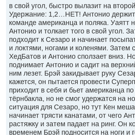
в свой угол, быстро вылазит на второй
Удержание: 1,2…НЕТ! Антонио держит
команде американца и поляка. Уаятт 
Антонио и толкает того в свой угол. 
подходит к Сезаро и начинает посыпа
и локтями, ногами и коленями. Затем 
ХедБатов и Антонио сползает вниз. Но
поднимает Антонио и садит на верхний
ним лезет. Брэй закидывает руку Сеза
кажется, он пытается провести Супер
приходит в себя и бьет американца по
тёрнбакла, но не смог удержатся на но
ситуация для Сезаро, но тут Кен меша
начинает трясти канатами, от чего Ан
растяжку и затем падает на ринг. Он к
временем Брэй подносится на ноги и г