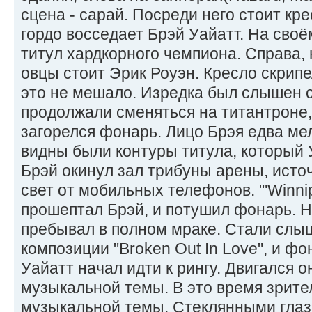
сцена - сарай. Посреди него стоит кр
гордо восседает Брэй Уайатт. На своё
титул хардкорного чемпиона. Справа, 
овцы стоит Эрик Роуэн. Кресло скрипе
это не мешало. Изредка был слышен с
продолжали сменяться на титантроне, 
загорелся фонарь. Лицо Брэя едва ме
видны были контуры титула, который 
Брэй окинул зал трибуны арены, исто
свет от мобильных телефонов. "'Winnipeg
прошептал Брэй, и потушил фонарь. Н
пребывал в полном мраке. Стали слы
композиции "Broken Out In Love", и фо
Уайатт начал идти к рингу. Двигался о
музыкальной темы. В это время зрите
музыкальной темы. Стеклянными глаз