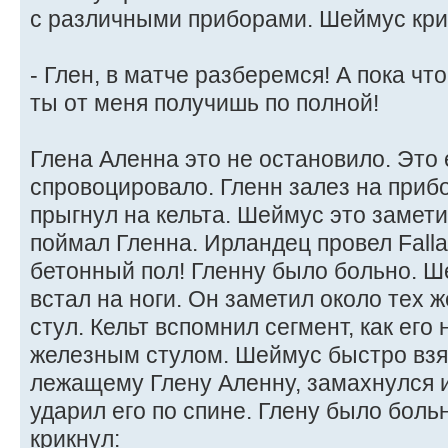
с различными приборами. Шеймус кри
- Глен, в матче разберемся! А пока что
ты от меня получишь по полной!
Глена Аленна это не остановило. Это 
спровоцировало. Гленн залез на приб
прыгнул на кельта. Шеймус это замети
поймал Гленна. Ирландец провел Fall
бетонный пол! Гленну было больно. 
встал на ноги. Он заметил около тех 
стул. Кельт вспомнил сегмент, как его
железным стулом. Шеймус быстро взял
лежащему Глену Аленну, замахнулся и
ударил его по спине. Глену было боль
крикнул: