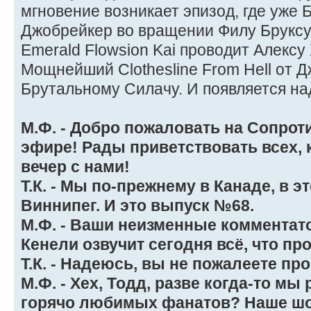
мгновение возникает эпизод, где уже 
Джобрейкер во вращении Филу Бруксу
Emerald Flowsion Kai проводит Алекс
Мощнейший Clothesline From Hell от 
Брутальному Силачу. И появляется н
М.Ф. - Добро пожаловать на Сопро
эфире! Рады приветствовать всех, 
вечер с нами!
Т.К. - Мы по-прежнему в Канаде, в эт
Виннипег. И это выпуск №68.
М.Ф. - Ваши неизменные комментат
Кенели озвучит сегодня всё, что пр
Т.К. - Надеюсь, вы не пожалеете пр
М.Ф. - Хех, Тодд, разве когда-то м
горячо любимых фанатов? Наше шо