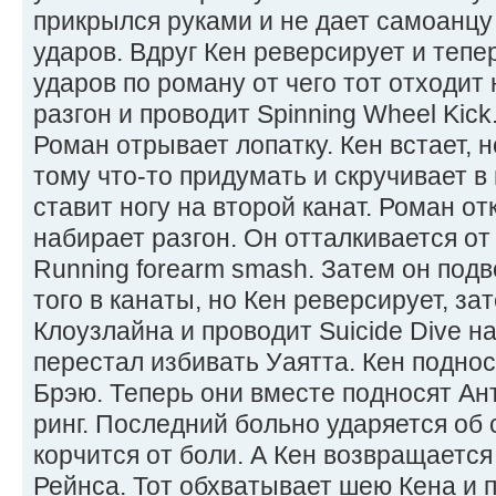
прикрылся руками и не дает самоанцу
ударов. Вдруг Кен реверсирует и тепе
ударов по роману от чего тот отходит 
разгон и проводит Spinning Wheel Kick. 
Роман отрывает лопатку. Кен встает, н
тому что-то придумать и скручивает в 
ставит ногу на второй канат. Роман о
набирает разгон. Он отталкивается от
Running forearm smash. Затем он подв
того в канаты, но Кен реверсирует, за
Клоузлайна и проводит Suicide Dive н
перестал избивать Уаятта. Кен поднос
Брэю. Теперь они вместе подносят Ант
ринг. Последний больно ударяется об 
корчится от боли. А Кен возвращается 
Рейнса. Тот обхватывает шею Кена и 