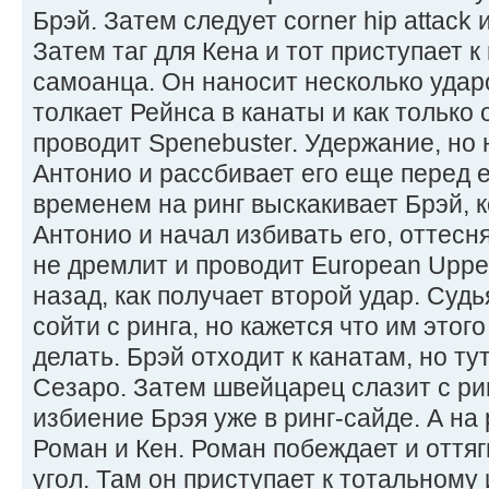
Брэй. Затем следует corner hip attack 
Затем таг для Кена и тот приступает 
самоанца. Он наносит несколько удар
толкает Рейнса в канаты и как только 
проводит Spenebuster. Удержание, но 
Антонио и рассбивает его еще перед 
временем на ринг выскакивает Брэй, 
Антонио и начал избивать его, оттесня
не дремлит и проводит European Upper
назад, как получает второй удар. Суд
сойти с ринга, но кажется что им этого
делать. Брэй отходит к канатам, но тут
Сезаро. Затем швейцарец слазит с ри
избиение Брэя уже в ринг-сайде. А на
Роман и Кен. Роман побеждает и оттяг
угол. Там он приступает к тотальному