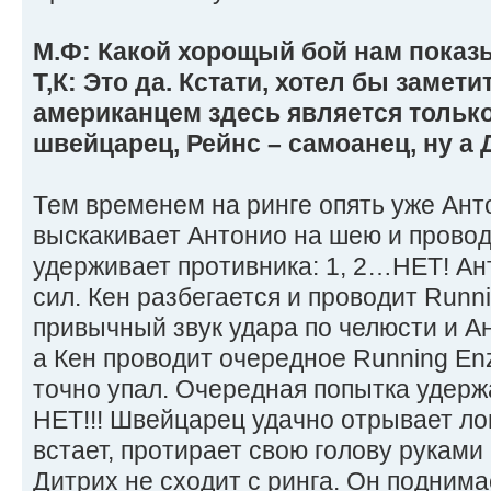
М.Ф: Какой хорощый бой нам показ
Т,К: Это да. Кстати, хотел бы замет
американцем здесь является только 
швейцарец, Рейнс – самоанец, ну а 
Тем временем на ринге опять уже Анто
выскакивает Антонио на шею и проводи
удерживает противника: 1, 2…НЕТ! А
сил. Кен разбегается и проводит Runnin
привычный звук удара по челюсти и Ан
а Кен проводит очередное Running Enz
точно упал. Очередная попытка удержат
НЕТ!!! Швейцарец удачно отрывает лоп
встает, протирает свою голову руками
Дитрих не сходит с ринга. Он поднимае